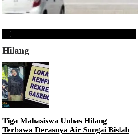
HIGAR Buka Cabang Baru di CPI Makassar, Hadirkan HYROX dan
Spinning: ‘Ekosistem Gaya Hidup Sehat’
Populer
Komentar
Hilang
Tiga Mahasiswa Unhas Hilang
Terbawa Derasnya Air Sungai Bislab