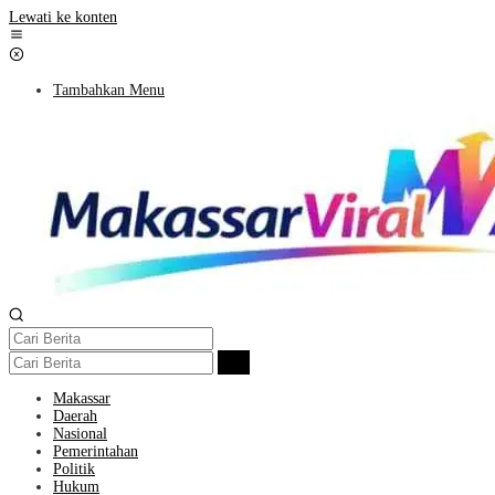
Lewati ke konten
Tambahkan Menu
Makassar
Daerah
Nasional
Pemerintahan
Politik
Hukum