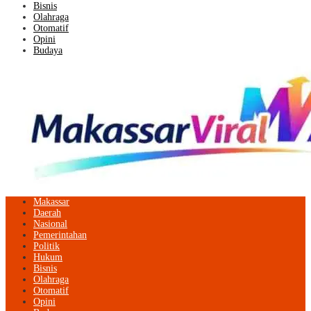
Bisnis
Olahraga
Otomatif
Opini
Budaya
Makassar
Daerah
Nasional
Pemerintahan
Politik
Hukum
Bisnis
Olahraga
Otomatif
Opini