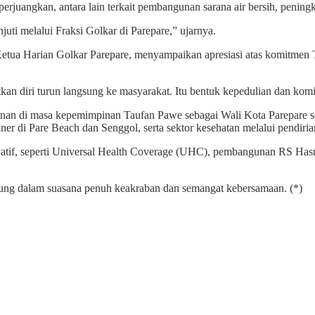
rjuangkan, antara lain terkait pembangunan sarana air bersih, peningka
juti melalui Fraksi Golkar di Parepare,” ujarnya.
etua Harian Golkar Parepare, menyampaikan apresiasi atas komitmen
an diri turun langsung ke masyarakat. Itu bentuk kepedulian dan komi
nan di masa kepemimpinan Taufan Pawe sebagai Wali Kota Parepare se
i Pare Beach dan Senggol, serta sektor kesehatan melalui pendiria
tif, seperti Universal Health Coverage (UHC), pembangunan RS Hasri 
sung dalam suasana penuh keakraban dan semangat kebersamaan. (*)