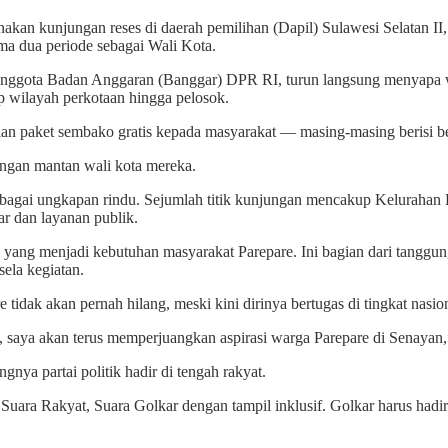
 kunjungan reses di daerah pemilihan (Dapil) Sulawesi Selatan II, 
ma dua periode sebagai Wali Kota.
Anggota Badan Anggaran (Banggar) DPR RI, turun langsung menyapa war
p wilayah perkotaan hingga pelosok.
n paket sembako gratis kepada masyarakat — masing-masing berisi bera
ngan mantan wali kota mereka.
agai ungkapan rindu. Sejumlah titik kunjungan mencakup Kelurahan L
r dan layanan publik.
yang menjadi kebutuhan masyarakat Parepare. Ini bagian dari tanggung
sela kegiatan.
idak akan pernah hilang, meski kini dirinya bertugas di tingkat nasion
h, saya akan terus memperjuangkan aspirasi warga Parepare di Senayan,
nya partai politik hadir di tengah rakyat.
a Suara Rakyat, Suara Golkar dengan tampil inklusif. Golkar harus had