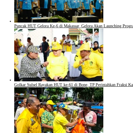
Puncak HUT Gelora Ke-6 di Makassar, Gelora Akan Launching Progra
Golkar Sulsel Rayakan HUT ke-61 di Bone, TP Perintahkan Fraksi K