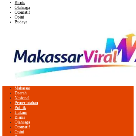
Bisnis
Olahraga
Otomatif
Opini
Budaya
Makassar
Daerah
Nasional
Pemerintahan
Politik
Hukum
Bisnis
Olahraga
Otomatif
Opini