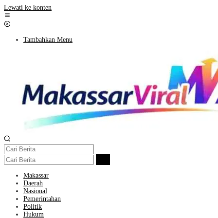
Lewati ke konten
Tambahkan Menu
Makassar
Daerah
Nasional
Pemerintahan
Politik
Hukum