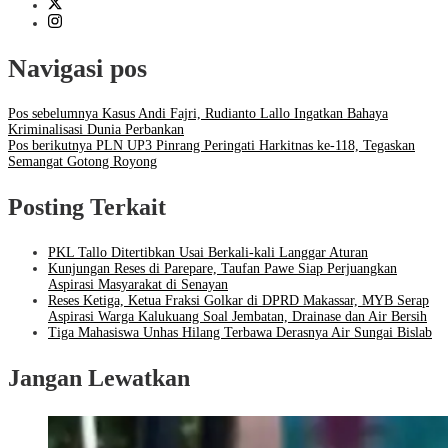
Navigasi pos
Pos sebelumnya
Kasus Andi Fajri, Rudianto Lallo Ingatkan Bahaya
Kriminalisasi Dunia Perbankan
Pos berikutnya
PLN UP3 Pinrang Peringati Harkitnas ke-118, Tegaskan
Semangat Gotong Royong
Posting Terkait
PKL Tallo Ditertibkan Usai Berkali-kali Langgar Aturan
Kunjungan Reses di Parepare, Taufan Pawe Siap Perjuangkan
Aspirasi Masyarakat di Senayan
Reses Ketiga, Ketua Fraksi Golkar di DPRD Makassar, MYB Serap
Aspirasi Warga Kalukuang Soal Jembatan, Drainase dan Air Bersih
Tiga Mahasiswa Unhas Hilang Terbawa Derasnya Air Sungai Bislab
Jangan Lewatkan