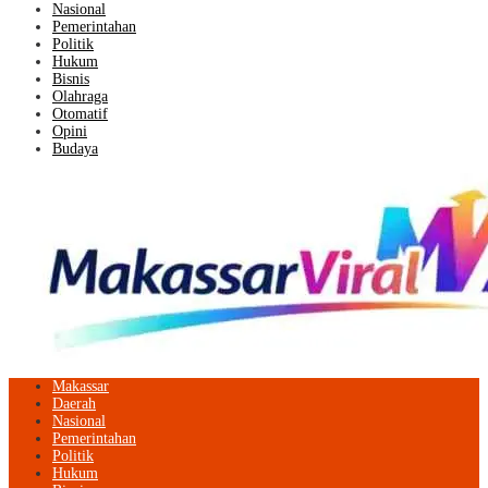
Nasional
Pemerintahan
Politik
Hukum
Bisnis
Olahraga
Otomatif
Opini
Budaya
Makassar
Daerah
Nasional
Pemerintahan
Politik
Hukum