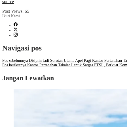
source
Post Views:
65
Ikuti Kami
Navigasi pos
Pos sebelumnya
Disiplin Jadi Sorotan Utama Apel Pagi Kantor Pertanahan Ta
Pos berikutnya
Kantor Pertanahan Takalar Lantik Satgas PTSL, Perkuat Kom
Jangan Lewatkan