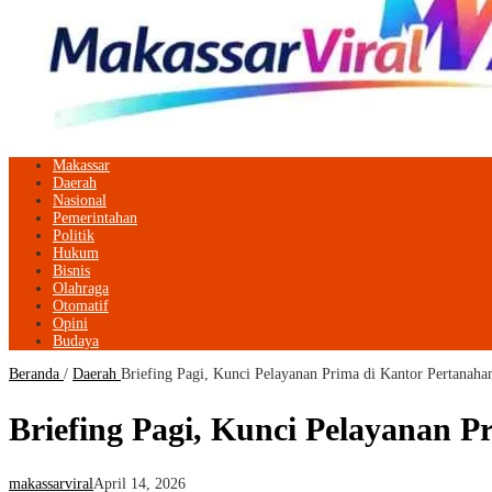
Makassar
Daerah
Nasional
Pemerintahan
Politik
Hukum
Bisnis
Olahraga
Otomatif
Opini
Budaya
Beranda
/
Daerah
Briefing Pagi, Kunci Pelayanan Prima di Kantor Pertanaha
Briefing Pagi, Kunci Pelayanan P
makassarviral
April 14, 2026