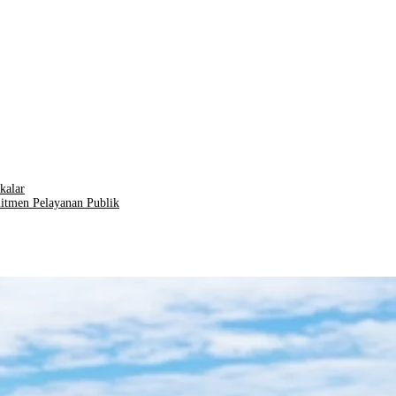
kalar
itmen Pelayanan Publik