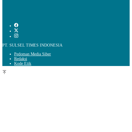
PT. SULSEL TIMES INDONESIA
Pedoman Media Siber
Redaksi
Kode Etik