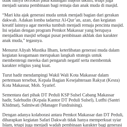
tidak hanya berfokus pada kalangan majelis taklim, tetapi juga
menjadi sarana pembinaan bagi remaja dan anak muda di masjid.
“Mari kita ajak generasi muda untuk menjadi bagian dari gerakan
dakwah. Adakan lomba tadarruz Al-Qur’an, azan, dan kegiatan
kreatif lainnya agar mereka tumbuh menjadi remaja pencinta masjid.
Ini sejalan dengan program Pemkot Makassar yang berupaya
menjadikan masjid sebagai pusat pembinaan akhlak dan karakter
anak muda,” tegasnya.
Menurut Aliyah Mustika Ilham, keterlibatan generasi muda dalam
kegiatan keagamaan merupakan langkah strategis untuk
membentengi mereka dari pengaruh negatif serta membentuk
karakter religius yang kuat.
Turut hadir mendampingi Wakil Wali Kota Makassar dalam
pertemuan tersebut, Kepala Bagian Kesejahteraan Rakyat (Kesra)
Kota Makassar, Moh. Syarief.
Sementara dari pihak DT Peduli KSP Sulsel Cabang Makassar
hadir, Salehudin (Kepala Kantor DT Peduli Sulsel), Lutfhi (Santri
Khidmat), Salmiwati (Manager Fundraising).
Dengan adanya kolaborasi antara Pemkot Makassar dan DT Peduli,
diharapkan kegiatan Safari Dakwah tidak hanya memperkuat syiar
Islam, tetapi juga menjadi wadah pembinaan karakter bagi generasi