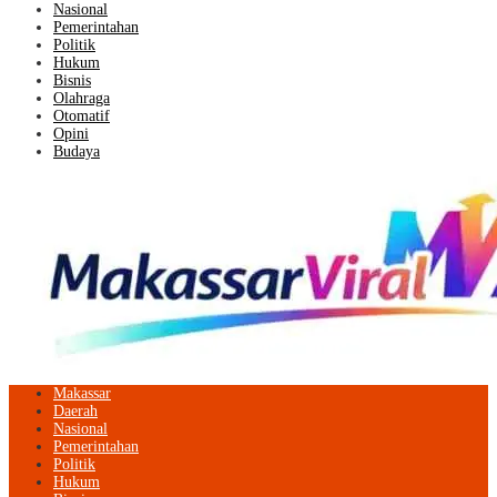
Nasional
Pemerintahan
Politik
Hukum
Bisnis
Olahraga
Otomatif
Opini
Budaya
Makassar
Daerah
Nasional
Pemerintahan
Politik
Hukum