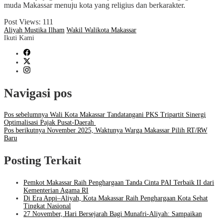
muda Makassar menuju kota yang religius dan berkarakter.
Post Views:
111
Aliyah Mustika Ilham
Wakil Walikota Makassar
Ikuti Kami
Navigasi pos
Pos sebelumnya
Wali Kota Makassar Tandatangani PKS Tripartit Sinergi
Optimalisasi Pajak Pusat-Daerah
Pos berikutnya
November 2025, Waktunya Warga Makassar Pilih RT/RW
Baru
Posting Terkait
Pemkot Makassar Raih Penghargaan Tanda Cinta PAI Terbaik II dari
Kementerian Agama RI
Di Era Appi–Aliyah, Kota Makassar Raih Penghargaan Kota Sehat
Tingkat Nasional
27 November, Hari Bersejarah Bagi Munafri-Aliyah: Sampaikan