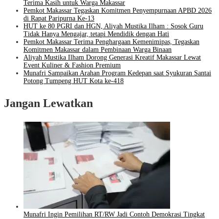
Terima Kasih untuk Warga Makassar
Pemkot Makassar Tegaskan Komitmen Penyempurnaan APBD 2026
di Rapat Paripurna Ke-13
HUT ke 80 PGRI dan HGN, Aliyah Mustika Ilham : Sosok Guru
Tidak Hanya Mengajar, tetapi Mendidik dengan Hati
Pemkot Makassar Terima Penghargaan Kemenimipas, Tegaskan
Komitmen Makassar dalam Pembinaan Warga Binaan
Aliyah Mustika Ilham Dorong Generasi Kreatif Makassar Lewat
Event Kuliner & Fashion Premium
Munafri Sampaikan Arahan Program Kedepan saat Syukuran Santai
Potong Tumpeng HUT Kota ke-418
Jangan Lewatkan
Munafri Ingin Pemilihan RT/RW Jadi Contoh Demokrasi Tingkat