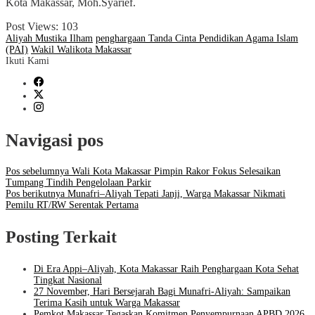
Kota Makassar, Moh.Syarief.
Post Views:
103
Aliyah Mustika Ilham
penghargaan Tanda Cinta Pendidikan Agama Islam
(PAI)
Wakil Walikota Makassar
Ikuti Kami
Navigasi pos
Pos sebelumnya
Wali Kota Makassar Pimpin Rakor Fokus Selesaikan
Tumpang Tindih Pengelolaan Parkir
Pos berikutnya
Munafri–Aliyah Tepati Janji, Warga Makassar Nikmati
Pemilu RT/RW Serentak Pertama
Posting Terkait
Di Era Appi–Aliyah, Kota Makassar Raih Penghargaan Kota Sehat
Tingkat Nasional
27 November, Hari Bersejarah Bagi Munafri-Aliyah: Sampaikan
Terima Kasih untuk Warga Makassar
Pemkot Makassar Tegaskan Komitmen Penyempurnaan APBD 2026