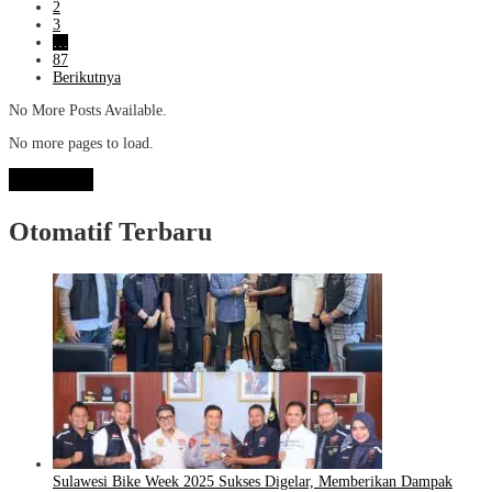
2
3
…
87
Berikutnya
No More Posts Available.
No more pages to load.
View More
Otomatif Terbaru
Sulawesi Bike Week 2025 Sukses Digelar, Memberikan Dampak