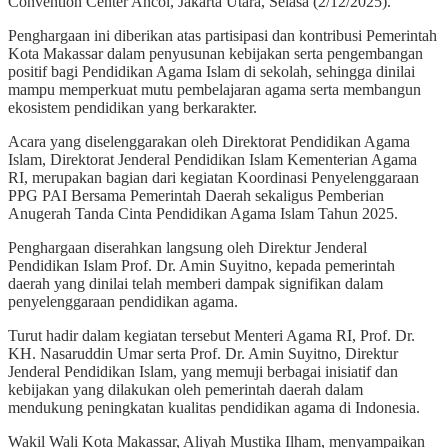
Convention Center Ancol, Jakarta Utara, Selasa (2/12/2025).
Penghargaan ini diberikan atas partisipasi dan kontribusi Pemerintah
Kota Makassar dalam penyusunan kebijakan serta pengembangan
positif bagi Pendidikan Agama Islam di sekolah, sehingga dinilai
mampu memperkuat mutu pembelajaran agama serta membangun
ekosistem pendidikan yang berkarakter.
Acara yang diselenggarakan oleh Direktorat Pendidikan Agama
Islam, Direktorat Jenderal Pendidikan Islam Kementerian Agama
RI, merupakan bagian dari kegiatan Koordinasi Penyelenggaraan
PPG PAI Bersama Pemerintah Daerah sekaligus Pemberian
Anugerah Tanda Cinta Pendidikan Agama Islam Tahun 2025.
Penghargaan diserahkan langsung oleh Direktur Jenderal
Pendidikan Islam Prof. Dr. Amin Suyitno, kepada pemerintah
daerah yang dinilai telah memberi dampak signifikan dalam
penyelenggaraan pendidikan agama.
Turut hadir dalam kegiatan tersebut Menteri Agama RI, Prof. Dr.
KH. Nasaruddin Umar serta Prof. Dr. Amin Suyitno, Direktur
Jenderal Pendidikan Islam, yang memuji berbagai inisiatif dan
kebijakan yang dilakukan oleh pemerintah daerah dalam
mendukung peningkatan kualitas pendidikan agama di Indonesia.
Wakil Wali Kota Makassar, Aliyah Mustika Ilham, menyampaikan