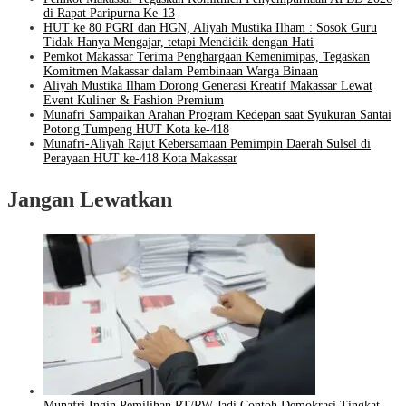
di Rapat Paripurna Ke-13
HUT ke 80 PGRI dan HGN, Aliyah Mustika Ilham : Sosok Guru
Tidak Hanya Mengajar, tetapi Mendidik dengan Hati
Pemkot Makassar Terima Penghargaan Kemenimipas, Tegaskan
Komitmen Makassar dalam Pembinaan Warga Binaan
Aliyah Mustika Ilham Dorong Generasi Kreatif Makassar Lewat
Event Kuliner & Fashion Premium
Munafri Sampaikan Arahan Program Kedepan saat Syukuran Santai
Potong Tumpeng HUT Kota ke-418
Munafri-Aliyah Rajut Kebersamaan Pemimpin Daerah Sulsel di
Perayaan HUT ke-418 Kota Makassar
Jangan Lewatkan
Munafri Ingin Pemilihan RT/RW Jadi Contoh Demokrasi Tingkat