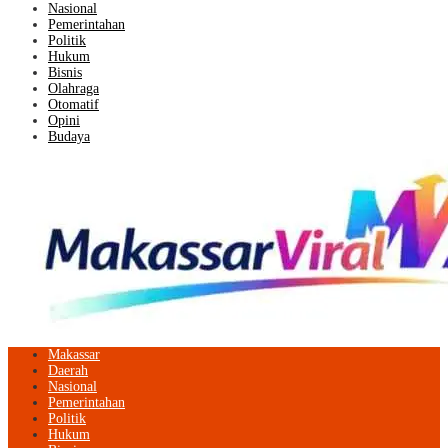
Nasional
Pemerintahan
Politik
Hukum
Bisnis
Olahraga
Otomatif
Opini
Budaya
Makassar
Daerah
Nasional
Pemerintahan
Politik
Hukum