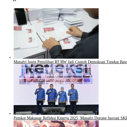
Munafri Ingin Pemilihan RT/RW Jadi Contoh Demokrasi Tingkat Baw
Pemkot Makassar Refleksi Kinerja 2025, Munafri Dorong Inovasi S