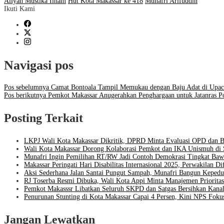
Aliyah Mustika Ilham
Hut Kota Makassar ke 418
Munafri Arifuddin
Ikuti Kami
Navigasi pos
Pos sebelumnya
Camat Bontoala Tampil Memukau dengan Baju Adat di Upac
Pos berikutnya
Pemkot Makassar Anugerahkan Penghargaan untuk Jatanras Po
Posting Terkait
LKPJ Wali Kota Makassar Dikritik, DPRD Minta Evaluasi OPD da
Wali Kota Makassar Dorong Kolaborasi Pemkot dan IKA Unismuh di 
Munafri Ingin Pemilihan RT/RW Jadi Contoh Demokrasi Tingkat Baw
Makassar Peringati Hari Disabilitas Internasional 2025, Perwakilan 
Aksi Sederhana Jalan Santai Pungut Sampah, Munafri Bangun Kepedu
RJ Toserba Resmi Dibuka, Wali Kota Appi Minta Manajemen Priori
Pemkot Makasssr Libatkan Seluruh SKPD dan Satgas Bersihkan Kanal
Penurunan Stunting di Kota Makassar Capai 4 Persen, Kini NPS Fokus
Jangan Lewatkan