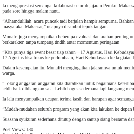
Ia mengapresiasi semangat kolaborasi seluruh jajaran Pemkot Makass
pada sore hingga malam nanti.
“Alhamdulillah, acara puncak tadi berjalan hampir sempurna. Bahkan s
masyarakat Makassar,” ucapnya disambut tepuk tangan.
Munafri juga menyampaikan beberapa evaluasi dan arahan penting unt
berkarakter, tanpa tumpang tindih antar momentum peringatan.
“Kita punya tiga event besar tiap tahun—17 Agustus, Hari Kebudayaa
17 Agustus bisa fokus ke perlombaan, Hari Kebudayaan ke kegiatan b
Dalam kesempatan itu, Munafri mengingatkan jajarannya untuk menin
warga.
“Tolong anggaran-anggaran kita diarahkan untuk bagaimana keterlibat
lebih baik dihilangkan saja. Lebih bagus sederhana tapi langsung me
Ia lalu menyampaikan ucapan terima kasih dan harapan agar semang
“Mudah-mudahan seluruh program yang akan kita lakukan ke depan bisa
Suasana syukuran sederhana ditutup dengan santap siang bersama da
Post Views:
130