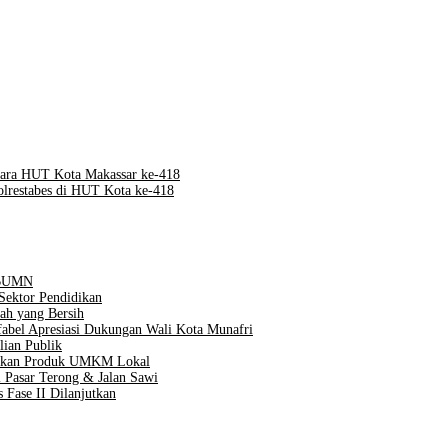
ara HUT Kota Makassar ke-418
lrestabes di HUT Kota ke-418
n BUMN
Sektor Pendidikan
ah yang Bersih
Difabel Apresiasi Dukungan Wali Kota Munafri
lian Publik
taskan Produk UMKM Lokal
 Pasar Terong & Jalan Sawi
 Fase II Dilanjutkan