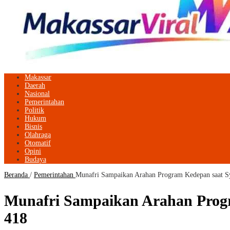
Makassar
Daerah
Nasional
Pemerintahan
Politik
Hukum
Bisnis
Olahraga
Otomatif
Opini
Budaya
Beranda
/
Pemerintahan
Munafri Sampaikan Arahan Program Kedepan saat 
Munafri Sampaikan Arahan Prog
418