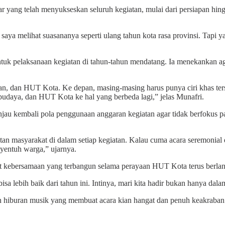
ar yang telah menyukseskan seluruh kegiatan, mulai dari persiapan hi
aya melihat suasananya seperti ulang tahun kota rasa provinsi. Tapi y
uk pelaksanaan kegiatan di tahun-tahun mendatang. Ia menekankan agar
n, dan HUT Kota. Ke depan, masing-masing harus punya ciri khas terse
udaya, dan HUT Kota ke hal yang berbeda lagi,” jelas Munafri.
jau kembali pola penggunaan anggaran kegiatan agar tidak berfokus p
an masyarakat di dalam setiap kegiatan. Kalau cuma acara seremonial 
nyentuh warga,” ujarnya.
at kebersamaan yang terbangun selama perayaan HUT Kota terus berlan
 lebih baik dari tahun ini. Intinya, mari kita hadir bukan hanya dalam
n hiburan musik yang membuat acara kian hangat dan penuh keakraban