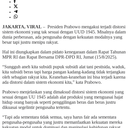
JAKARTA, VIRAL
– Presiden Prabowo mengakui terjadi distorsi
sistem ekonomi yang tak sesuai dengan UUD 1945. Misalnya dalam
dunia perberasan, ada pengusaha dengan kekuatan modalnya yang
besar tapi justru menipu rakyat.
Hal ini diungkapkan dalam pidato kenegaraan dalam Rapat Tahunan
MPR RI dan Rapat Bersama DPR-DPD RI, Jumat (15/8/2025).
“Sungguh aneh kita subsidi pupuk subsidi alat tani pestisida, waduk,
kita subsidi beras tapi harga pangan kadang-kadang tidak terjangkau
oleh sebagian rakyat kita. Keanehan-keanehan ini bisa terjadi karena
ada distorsi dalam sistem ekonomi kita,” kata Prabowo.
Prabowo menjelaskan yang dimaksud distorsi sistem ekonomi yang
sesuai dengan UU 1945 adalah alat produksi yang menguasai hajat
hidup orang banyak seperti penggilingan beras dan beras justru
dikuasai segelintir pengusaha tertentu.
“Tapi ada sementara tidak semua, saya harus fair ada sementara
pengusaha-pengusaha yang justru memanfaatkan kekuatan mereka
kekuatan modal untuk dominasi dan manipulasi kehidupan rakyat