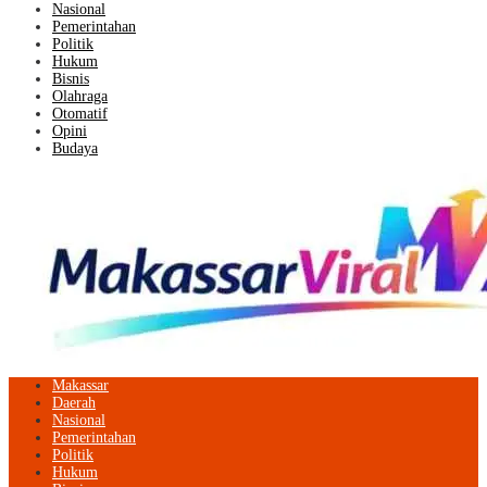
Nasional
Pemerintahan
Politik
Hukum
Bisnis
Olahraga
Otomatif
Opini
Budaya
Makassar
Daerah
Nasional
Pemerintahan
Politik
Hukum