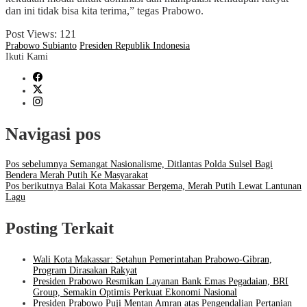
dan ini tidak bisa kita terima,” tegas Prabowo.
Post Views:
121
Prabowo Subianto
Presiden Republik Indonesia
Ikuti Kami
Navigasi pos
Pos sebelumnya
Semangat Nasionalisme, Ditlantas Polda Sulsel Bagi
Bendera Merah Putih Ke Masyarakat
Pos berikutnya
Balai Kota Makassar Bergema, Merah Putih Lewat Lantunan
Lagu
Posting Terkait
Wali Kota Makassar: Setahun Pemerintahan Prabowo-Gibran,
Program Dirasakan Rakyat
Presiden Prabowo Resmikan Layanan Bank Emas Pegadaian, BRI
Group, Semakin Optimis Perkuat Ekonomi Nasional
Presiden Prabowo Puji Mentan Amran atas Pengendalian Pertanian