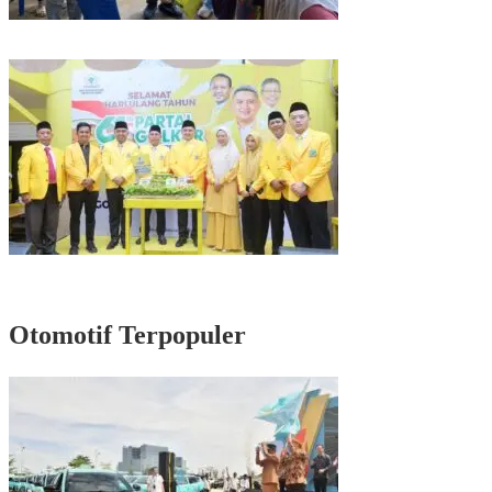
Kunjungan Reses di Parepare, Taufan Pawe Siap Perjuangkan Aspirasi
Masyarakat di Senayan
Rayakan HUT Partai ke-61, Munafri: Golkar Makassar Harus Hadir untuk
Rakyat
Otomotif Terpopuler