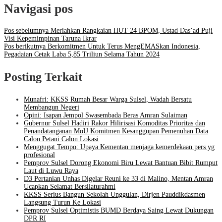
Navigasi pos
Pos sebelumnya
Meriahkan Rangkaian HUT 24 BPOM, Ustad Das’ad Puji
Visi Kepemimpinan Taruna Ikrar
Pos berikutnya
Berkomitmen Untuk Terus MengEMASkan Indonesia,
Pegadaian Cetak Laba 5,85 Triliun Selama Tahun 2024
Posting Terkait
Munafri: KKSS Rumah Besar Warga Sulsel, Wadah Bersatu
Membangun Negeri
Opini: Isapan Jempol Swasembada Beras Amran Sulaiman
Gubernur Sulsel Hadiri Rakor Hilirisasi Komoditas Prioritas dan
Penandatanganan MoU Komitmen Kesanggupan Pemenuhan Data
Calon Petani Calon Lokasi
Menggugat Tempo: Upaya Kementan menjaga kemerdekaan pers yg
profesional
Pemprov Sulsel Dorong Ekonomi Biru Lewat Bantuan Bibit Rumput
Laut di Luwu Raya
D3 Pertanian Unhas Digelar Reuni ke 33 di Malino, Mentan Amran
Ucapkan Selamat Bersilaturahmi
KKSS Serius Bangun Sekolah Unggulan, Dirjen Pauddikdasmen
Langsung Turun Ke Lokasi
Pemprov Sulsel Optimistis BUMD Berdaya Saing Lewat Dukungan
DPR RI