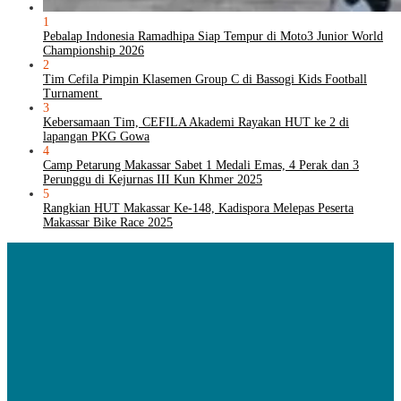
1
Pebalap Indonesia Ramadhipa Siap Tempur di Moto3 Junior World
Championship 2026
2
Tim Cefila Pimpin Klasemen Group C di Bassogi Kids Football
Turnament
3
Kebersamaan Tim, CEFILA Akademi Rayakan HUT ke 2 di
lapangan PKG Gowa
4
Camp Petarung Makassar Sabet 1 Medali Emas, 4 Perak dan 3
Perunggu di Kejurnas III Kun Khmer 2025
5
Rangkian HUT Makassar Ke-148, Kadispora Melepas Peserta
Makassar Bike Race 2025