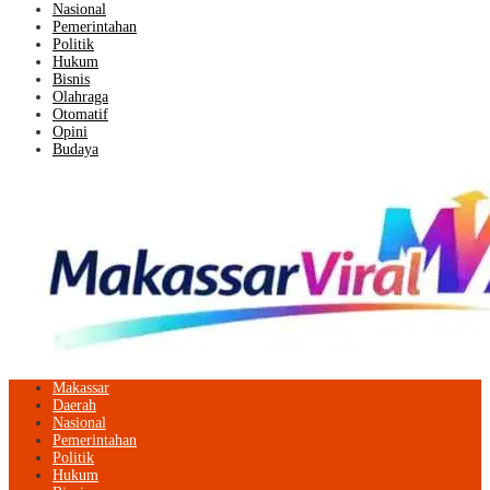
Nasional
Pemerintahan
Politik
Hukum
Bisnis
Olahraga
Otomatif
Opini
Budaya
Makassar
Daerah
Nasional
Pemerintahan
Politik
Hukum