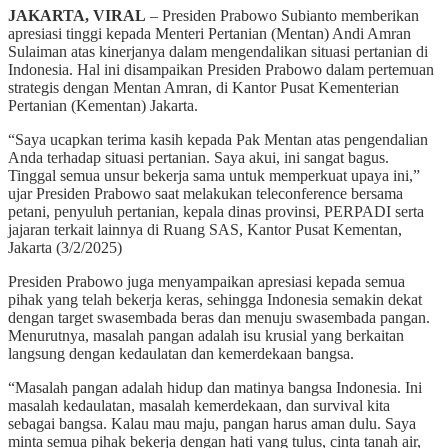
JAKARTA, VIRAL
– Presiden Prabowo Subianto memberikan
apresiasi tinggi kepada Menteri Pertanian (Mentan) Andi Amran
Sulaiman atas kinerjanya dalam mengendalikan situasi pertanian di
Indonesia. Hal ini disampaikan Presiden Prabowo dalam pertemuan
strategis dengan Mentan Amran, di Kantor Pusat Kementerian
Pertanian (Kementan) Jakarta.
“Saya ucapkan terima kasih kepada Pak Mentan atas pengendalian
Anda terhadap situasi pertanian. Saya akui, ini sangat bagus.
Tinggal semua unsur bekerja sama untuk memperkuat upaya ini,”
ujar Presiden Prabowo saat melakukan teleconference bersama
petani, penyuluh pertanian, kepala dinas provinsi, PERPADI serta
jajaran terkait lainnya di Ruang SAS, Kantor Pusat Kementan,
Jakarta (3/2/2025)
Presiden Prabowo juga menyampaikan apresiasi kepada semua
pihak yang telah bekerja keras, sehingga Indonesia semakin dekat
dengan target swasembada beras dan menuju swasembada pangan.
Menurutnya, masalah pangan adalah isu krusial yang berkaitan
langsung dengan kedaulatan dan kemerdekaan bangsa.
“Masalah pangan adalah hidup dan matinya bangsa Indonesia. Ini
masalah kedaulatan, masalah kemerdekaan, dan survival kita
sebagai bangsa. Kalau mau maju, pangan harus aman dulu. Saya
minta semua pihak bekerja dengan hati yang tulus, cinta tanah air,