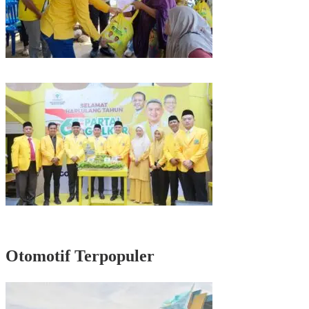
Kunjungan Reses di Parepare, Taufan Pawe Siap Perjuangkan Aspirasi
Masyarakat di Senayan
Rayakan HUT Partai ke-61, Munafri: Golkar Makassar Harus Hadir untuk
Rakyat
Otomotif Terpopuler