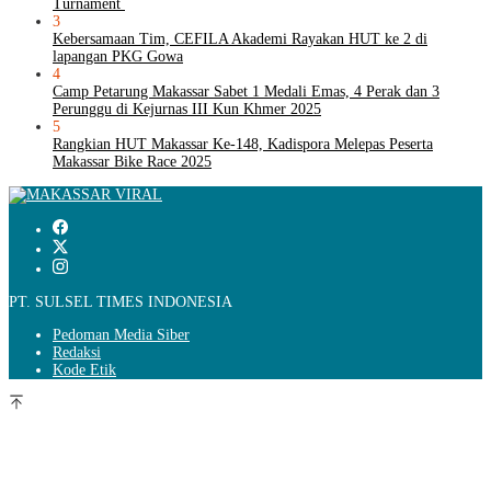
Turnament
3
Kebersamaan Tim, CEFILA Akademi Rayakan HUT ke 2 di
lapangan PKG Gowa
4
Camp Petarung Makassar Sabet 1 Medali Emas, 4 Perak dan 3
Perunggu di Kejurnas III Kun Khmer 2025
5
Rangkian HUT Makassar Ke-148, Kadispora Melepas Peserta
Makassar Bike Race 2025
PT. SULSEL TIMES INDONESIA
Pedoman Media Siber
Redaksi
Kode Etik