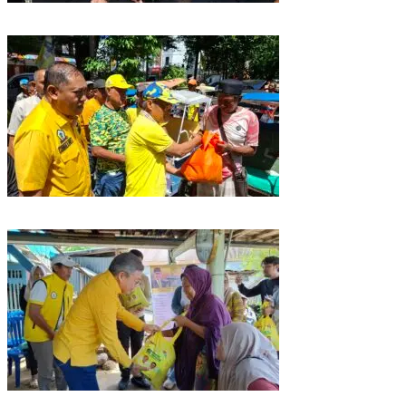
Golkar Sulsel Rayakan HUT ke-61 di Bone, TP Perintahkan Fraksi Kawal
Kebijakan Daerah
Rangkaian HUT ke-61, Golkar Sulsel Berbagi Sembako ke Tukang Becak
dan Bentor
Kunjungan Reses di Parepare, Taufan Pawe Siap Perjuangkan Aspirasi