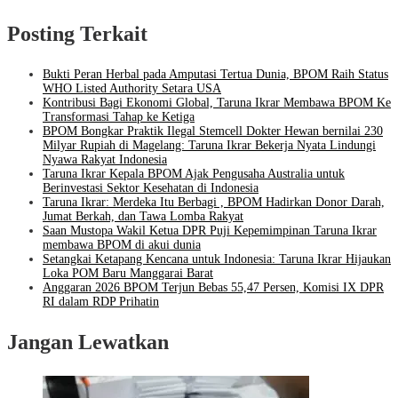
Posting Terkait
Bukti Peran Herbal pada Amputasi Tertua Dunia, BPOM Raih Status
WHO Listed Authority Setara USA
Kontribusi Bagi Ekonomi Global, Taruna Ikrar Membawa BPOM Ke
Transformasi Tahap ke Ketiga
BPOM Bongkar Praktik Ilegal Stemcell Dokter Hewan bernilai 230
Milyar Rupiah di Magelang: Taruna Ikrar Bekerja Nyata Lindungi
Nyawa Rakyat Indonesia
Taruna Ikrar Kepala BPOM Ajak Pengusaha Australia untuk
Berinvestasi Sektor Kesehatan di Indonesia
Taruna Ikrar: Merdeka Itu Berbagi , BPOM Hadirkan Donor Darah,
Jumat Berkah, dan Tawa Lomba Rakyat
Saan Mustopa Wakil Ketua DPR Puji Kepemimpinan Taruna Ikrar
membawa BPOM di akui dunia
Setangkai Ketapang Kencana untuk Indonesia: Taruna Ikrar Hijaukan
Loka POM Baru Manggarai Barat
Anggaran 2026 BPOM Terjun Bebas 55,47 Persen, Komisi IX DPR
RI dalam RDP Prihatin
Jangan Lewatkan