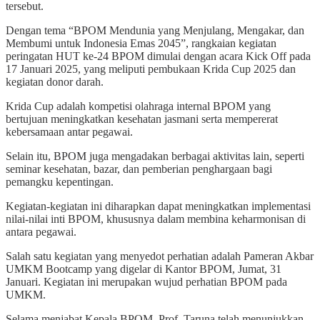
tersebut.
Dengan tema “BPOM Mendunia yang Menjulang, Mengakar, dan
Membumi untuk Indonesia Emas 2045”, rangkaian kegiatan
peringatan HUT ke-24 BPOM dimulai dengan acara Kick Off pada
17 Januari 2025, yang meliputi pembukaan Krida Cup 2025 dan
kegiatan donor darah.
Krida Cup adalah kompetisi olahraga internal BPOM yang
bertujuan meningkatkan kesehatan jasmani serta mempererat
kebersamaan antar pegawai.
Selain itu, BPOM juga mengadakan berbagai aktivitas lain, seperti
seminar kesehatan, bazar, dan pemberian penghargaan bagi
pemangku kepentingan.
Kegiatan-kegiatan ini diharapkan dapat meningkatkan implementasi
nilai-nilai inti BPOM, khususnya dalam membina keharmonisan di
antara pegawai.
Salah satu kegiatan yang menyedot perhatian adalah Pameran Akbar
UMKM Bootcamp yang digelar di Kantor BPOM, Jumat, 31
Januari. Kegiatan ini merupakan wujud perhatian BPOM pada
UMKM.
Selama menjabat Kepala BPOM, Prof. Taruna telah menunjukkan