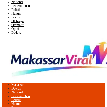
Nasional
Pemerintahan
Politik
Hukum
Bisnis
Olahraga
Otomatif
Opini
Budaya
Makassar
Daerah
Nasional
Pemerintahan
Politik
Hukum