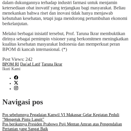
dalam dukungannya terhadap industri farmasi untuk menjamin
ketersediaan obat inovatif yang terjangkau bagi masyarakat. Beliau
menekankan bahwa riset dan inovasi tidak hanya menjawab
kebutuhan kesehatan, tetapi juga mendorong pertumbuhan ekonomi
berkelanjutan.
Melalui berbagai inisiatif tersebut, Prof. Taruna Ikrar membuktikan
dirinya sebagai pemimpin visioner yang berkomitmen meningkatkan
kualitas kesehatan masyarakat Indonesia dan memperkuat peran
BPOM di kancah internasional. (*)
Post Views:
242
BPOM RI
Das'ad Latif
Taruna Ikrar
Ikuti Kami
Navigasi pos
Pos sebelumnya
Pegadaian Kanwil VI Makassar Gelar Kegiatan Peduli
“Mengetuk Pintu Langit”
Pos berikutnya
Presiden Prabowo Puji Mentan Amran atas Pengendalian
Pertanian yang Sangat Baik