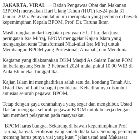
JAKARTA, VIRAL
— Badan Pengawas Obat dan Makanan
(BPOM) merayakan Hari Ulang Tahun (HUT) ke-24 pada 31
Januari 2025. Perayaan tahun ini merupakan yang pertama di bawah
kepemimpinan Kepala BPOM, Prof. Dr. Taruna Ikrar.
Masih rangkaian dari kegiatan perayaan HUT itu, dan juga
peringatan Isra Mi’raj, BPOM menggelar Kajian Islam yang
mengangkat tema Transformasi Nilai-nilai Isra Mi’raj untuk
Membangun BPOM yang Profesional, Amanah, dan Mendunia.
Kegiatan yang dilaksanakan DKM Masjid As-Salam Badan POM
ini berlangsung Senin, 3 Februari 2024 mulai pukul 10.00 WIB di
Aula Bhinneka Tunggal Ika.
Kajian Islam ini menghadirkan salah satu dai kondang Tanah Air,
Ustad Das’ad Latif sebagai pembicara. Kehadirannya disambut
antusias seluruh pegawai BPOM.
Tetap dengan gaya ceramahnya yang segar dan menghibur, Ustad
Das’ad mengajak seluruh pegawai BPOM untuk bekerja dengan
hati memberi pelayanan pada masyarakat.
“BPOM harus bangga. Sekarang di bawah kepemimpinan Prof
Taruna, banyak terobosan yang sudah dilakukan. Seorang pemimpin
memang harus punya visi yang kuat,” jelas ustad asal Makassar