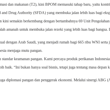
masi dan makanan (T2), kini BPOM memasuki tahap baru, yaitu kontrib
d and Drug Authority (SFDA) yang membuka jalan lebih luas bagi eksp
 dan kini semakin berkembang dengan bertambahnya 69 Unit Pengolaha
lah amanah untuk membuka jalan rezeki yang lebih luas bagi bangsa.
tual dengan Arab Saudi, yang menjadi rumah bagi 665 ribu WNI serta j
nesia menjaga mutu pangan.
 standar keamanan pangan. Kami percaya produk perikanan Indonesia 
bih baik. “Ini bukan hanya soal bisnis, tetapi juga tentang masa depa
juga diplomasi pangan dan penggerak ekonomi. Melalui sinergi ABG