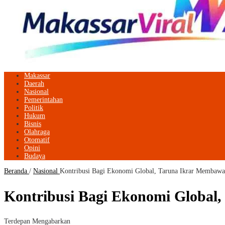
Makassar
Daerah
Nasional
Pemerintahan
Politik
Hukum
Bisnis
Olahraga
Otomatif
Opini
Budaya
Beranda
/
Nasional
Kontribusi Bagi Ekonomi Global, Taruna Ikrar Membaw
Kontribusi Bagi Ekonomi Global
Terdepan Mengabarkan