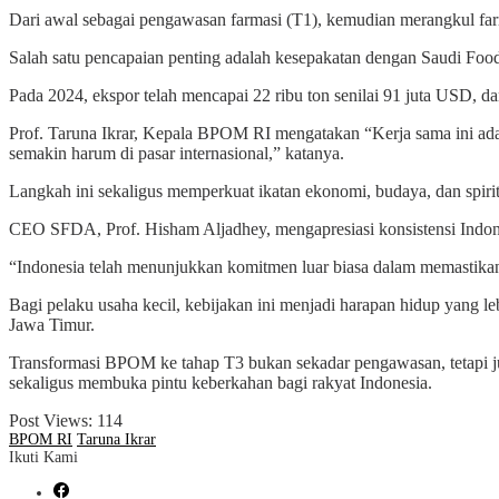
Dari awal sebagai pengawasan farmasi (T1), kemudian merangkul far
Salah satu pencapaian penting adalah kesepakatan dengan Saudi Foo
Pada 2024, ekspor telah mencapai 22 ribu ton senilai 91 juta USD,
Prof. Taruna Ikrar, Kepala BPOM RI mengatakan “Kerja sama ini ada
semakin harum di pasar internasional,” katanya.
Langkah ini sekaligus memperkuat ikatan ekonomi, budaya, dan spiri
CEO SFDA, Prof. Hisham Aljadhey, mengapresiasi konsistensi Indo
“Indonesia telah menunjukkan komitmen luar biasa dalam memastikan
Bagi pelaku usaha kecil, kebijakan ini menjadi harapan hidup yang le
Jawa Timur.
Transformasi BPOM ke tahap T3 bukan sekadar pengawasan, tetapi 
sekaligus membuka pintu keberkahan bagi rakyat Indonesia.
Post Views:
114
BPOM RI
Taruna Ikrar
Ikuti Kami