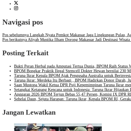
Navigasi pos
Pos sebelumnya
Langkah Nyata Pemkot Makassar Jaga Lingkungan Pulau, Ag
Pos berikutnya
Aliyah Mustika Ilham Dorong Makassar Jadi Destinasi Wisat
Posting Terkait
Bukti Peran Herbal pada Amputasi Tertua Dunia, BPOM Raih Status
BPOM Bongkar Praktik Ilegal Stemcell Dokter Hewan bernilai 230 Mi
Taruna Ikrar Kepala BPOM Ajak Pengusaha Australia untuk Berinvesta
Taruna Ikrar: Merdeka Itu Berbagi , BPOM Hadirkan Donor Darah, 
Saan Mustopa Wakil Ketua DPR Puji Kepemimpinan Taruna Ikrar m
Setangkai Ketapang Kencana untuk Indonesia: Taruna Ikrar Hijauka
Anggaran 2026 BPOM Terjun Bebas 55,47 Persen, Komisi IX DPR RI
Sehelai Daun, Sejuta Harapan: Taruna Ikrar, Kepala BPOM RI, Gerak
Jangan Lewatkan