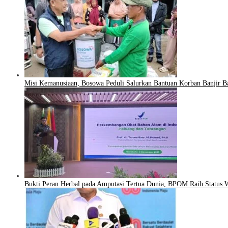
Misi Kemanusiaan, Bosowa Peduli Salurkan Bantuan Korban Banjir B
Bukti Peran Herbal pada Amputasi Tertua Dunia, BPOM Raih Status