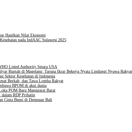
ar Hasilkan Nilai Ekonomi
a Kesehatan pada IndAAC Sulawesi 2025
 WHO Listed Authority Setara USA
lyar Rupiah di Magelang: Taruna Ikrar Bekerja Nyata Lindungi Nyawa Rakyat
si Sektor Kesehatan di Indonesia
Jumat Berkah, dan Tawa Lomba Rakyat
embawa BPOM di akui dunia
n Loka POM Baru Manggarai Barat
 dalam RDP Prihatin
an Cinta Bumi di Denpasar Bali