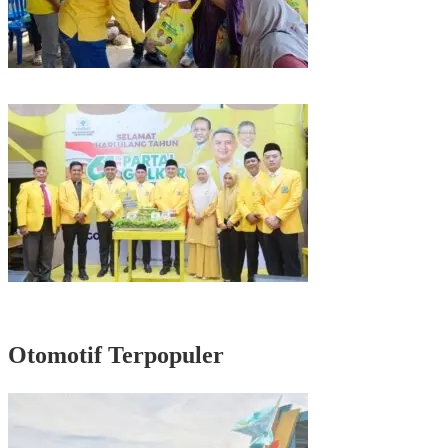
Kunjungan Reses di Parepare, Taufan Pawe Siap Perjuangkan Aspirasi
Masyarakat di Senayan
Rayakan HUT Partai ke-61, Munafri: Golkar Makassar Harus Hadir untuk
Rakyat
Otomotif Terpopuler