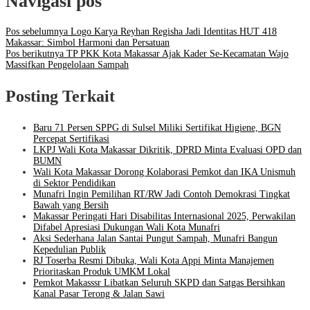
Navigasi pos
Pos sebelumnya
Logo Karya Reyhan Regisha Jadi Identitas HUT 418
Makassar: Simbol Harmoni dan Persatuan
Pos berikutnya
TP PKK Kota Makassar Ajak Kader Se-Kecamatan Wajo
Massifkan Pengelolaan Sampah
Posting Terkait
Baru 71 Persen SPPG di Sulsel Miliki Sertifikat Higiene, BGN
Percepat Sertifikasi
LKPJ Wali Kota Makassar Dikritik, DPRD Minta Evaluasi OPD dan
BUMN
Wali Kota Makassar Dorong Kolaborasi Pemkot dan IKA Unismuh
di Sektor Pendidikan
Munafri Ingin Pemilihan RT/RW Jadi Contoh Demokrasi Tingkat
Bawah yang Bersih
Makassar Peringati Hari Disabilitas Internasional 2025, Perwakilan
Difabel Apresiasi Dukungan Wali Kota Munafri
Aksi Sederhana Jalan Santai Pungut Sampah, Munafri Bangun
Kepedulian Publik
RJ Toserba Resmi Dibuka, Wali Kota Appi Minta Manajemen
Prioritaskan Produk UMKM Lokal
Pemkot Makasssr Libatkan Seluruh SKPD dan Satgas Bersihkan
Kanal Pasar Terong & Jalan Sawi