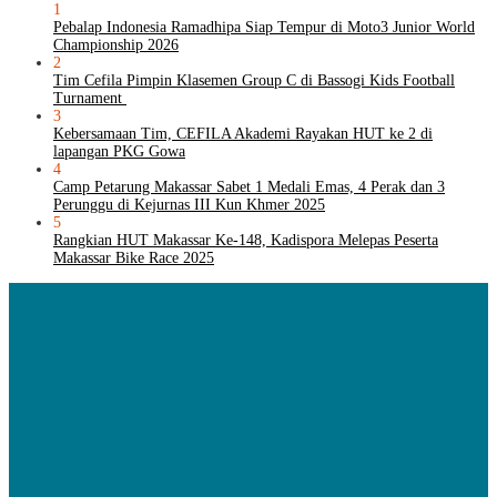
1
Pebalap Indonesia Ramadhipa Siap Tempur di Moto3 Junior World
Championship 2026
2
Tim Cefila Pimpin Klasemen Group C di Bassogi Kids Football
Turnament
3
Kebersamaan Tim, CEFILA Akademi Rayakan HUT ke 2 di
lapangan PKG Gowa
4
Camp Petarung Makassar Sabet 1 Medali Emas, 4 Perak dan 3
Perunggu di Kejurnas III Kun Khmer 2025
5
Rangkian HUT Makassar Ke-148, Kadispora Melepas Peserta
Makassar Bike Race 2025