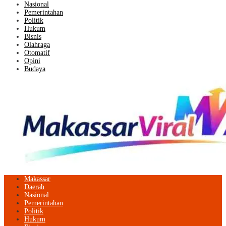
Nasional
Pemerintahan
Politik
Hukum
Bisnis
Olahraga
Otomatif
Opini
Budaya
Makassar
Daerah
Nasional
Pemerintahan
Politik
Hukum