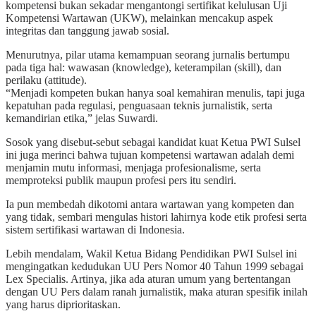
kompetensi bukan sekadar mengantongi sertifikat kelulusan Uji
Kompetensi Wartawan (UKW), melainkan mencakup aspek
integritas dan tanggung jawab sosial.
Menurutnya, pilar utama kemampuan seorang jurnalis bertumpu
pada tiga hal: wawasan (knowledge), keterampilan (skill), dan
perilaku (attitude).
“Menjadi kompeten bukan hanya soal kemahiran menulis, tapi juga
kepatuhan pada regulasi, penguasaan teknis jurnalistik, serta
kemandirian etika,” jelas Suwardi.
Sosok yang disebut-sebut sebagai kandidat kuat Ketua PWI Sulsel
ini juga merinci bahwa tujuan kompetensi wartawan adalah demi
menjamin mutu informasi, menjaga profesionalisme, serta
memproteksi publik maupun profesi pers itu sendiri.
Ia pun membedah dikotomi antara wartawan yang kompeten dan
yang tidak, sembari mengulas histori lahirnya kode etik profesi serta
sistem sertifikasi wartawan di Indonesia.
Lebih mendalam, Wakil Ketua Bidang Pendidikan PWI Sulsel ini
mengingatkan kedudukan UU Pers Nomor 40 Tahun 1999 sebagai
Lex Specialis. Artinya, jika ada aturan umum yang bertentangan
dengan UU Pers dalam ranah jurnalistik, maka aturan spesifik inilah
yang harus diprioritaskan.