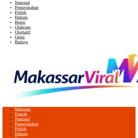
Nasional
Pemerintahan
Politik
Hukum
Bisnis
Olahraga
Otomatif
Opini
Budaya
Makassar
Daerah
Nasional
Pemerintahan
Politik
Hukum