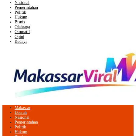
Nasional
Pemerintahan
Politik
Hukum
Bisnis
Olahraga
Otomatif
Opini
Budaya
Makassar
Daerah
Nasional
Pemerintahan
Politik
Hukum