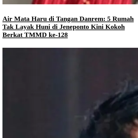
Air Mata Haru di Tangan Danrem: 5 Rumah
Tak Layak Huni di Jeneponto Kini Kokoh
Berkat TMMD ke-128