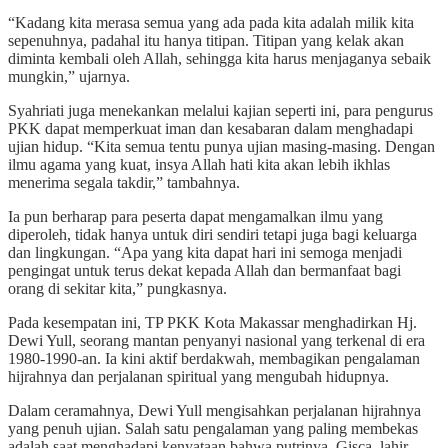
“Kadang kita merasa semua yang ada pada kita adalah milik kita
sepenuhnya, padahal itu hanya titipan. Titipan yang kelak akan
diminta kembali oleh Allah, sehingga kita harus menjaganya sebaik
mungkin,” ujarnya.
Syahriati juga menekankan melalui kajian seperti ini, para pengurus
PKK dapat memperkuat iman dan kesabaran dalam menghadapi
ujian hidup. “Kita semua tentu punya ujian masing-masing. Dengan
ilmu agama yang kuat, insya Allah hati kita akan lebih ikhlas
menerima segala takdir,” tambahnya.
Ia pun berharap para peserta dapat mengamalkan ilmu yang
diperoleh, tidak hanya untuk diri sendiri tetapi juga bagi keluarga
dan lingkungan. “Apa yang kita dapat hari ini semoga menjadi
pengingat untuk terus dekat kepada Allah dan bermanfaat bagi
orang di sekitar kita,” pungkasnya.
Pada kesempatan ini, TP PKK Kota Makassar menghadirkan Hj.
Dewi Yull, seorang mantan penyanyi nasional yang terkenal di era
1980-1990-an. Ia kini aktif berdakwah, membagikan pengalaman
hijrahnya dan perjalanan spiritual yang mengubah hidupnya.
Dalam ceramahnya, Dewi Yull mengisahkan perjalanan hijrahnya
yang penuh ujian. Salah satu pengalaman yang paling membekas
adalah saat menghadapi kenyataan bahwa putrinya, Gisca, lahir