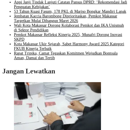
Appi Janji Tindak Lanjuti Catatan Pansus DPRD: ‘Rekomendasi Jadi
Penguatan Kebijakan’
53 Tahun Kuasi Fasum, 178 PKL di Mariso Bongkar Mandiri Lapak
Jembatan Kaccia Barombong Diprioritaskan, Pemkot Makassar
Targetkan Mulai Dibangun Maret 2026
Wali Kota Makassar Dorong Kolaborasi Pemkot dan IKA Unismuh
di Sektor Pendidikan
Pemkot Makassar Refleksi Kinerja 2025, Munafri Dorong Inovasi
SKPD
Kota Makassar Ukir Sejarah, Sabet Harmony Award 2025 Kategori
FKUB Kinerja Terbaik
Rapat Tripika, Camat Tegaskan Komitmen Wujudkan Bontoala
Aman, Damai dan Tertib
Jangan Lewatkan