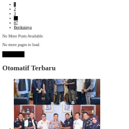
1
2
3
…
87
Berikutnya
No More Posts Available.
No more pages to load.
View More
Otomatif Terbaru