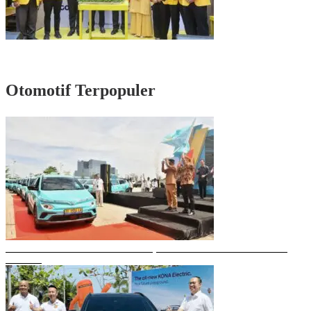
Rayakan HUT Partai ke-61, Munafri: Golkar Makassar Harus Hadir untuk
Rakyat
Otomotif Terpopuler
Gubernur Sulsel Resmikan Green SM, Taksi Listrik Modern Pertama di
Makassar