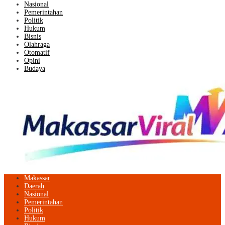
Nasional
Pemerintahan
Politik
Hukum
Bisnis
Olahraga
Otomatif
Opini
Budaya
Makassar
Daerah
Nasional
Pemerintahan
Politik
Hukum