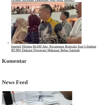
Difabel Apresiasi Dukungan Wali Kota Munafri
Insentif Hingga Rp100 Juta, Kecamatan Bontoala Siap Libatkan
RT/RW Dukung Perogram Makassar Bebas Sampah
Komentar
News Feed