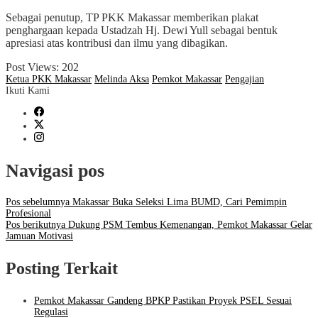
Sebagai penutup, TP PKK Makassar memberikan plakat
penghargaan kepada Ustadzah Hj. Dewi Yull sebagai bentuk
apresiasi atas kontribusi dan ilmu yang dibagikan.
Post Views:
202
Ketua PKK Makassar
Melinda Aksa
Pemkot Makassar
Pengajian
Ikuti Kami
Navigasi pos
Pos sebelumnya
Makassar Buka Seleksi Lima BUMD, Cari Pemimpin
Profesional
Pos berikutnya
Dukung PSM Tembus Kemenangan, Pemkot Makassar Gelar
Jamuan Motivasi
Posting Terkait
Pemkot Makassar Gandeng BPKP Pastikan Proyek PSEL Sesuai
Regulasi