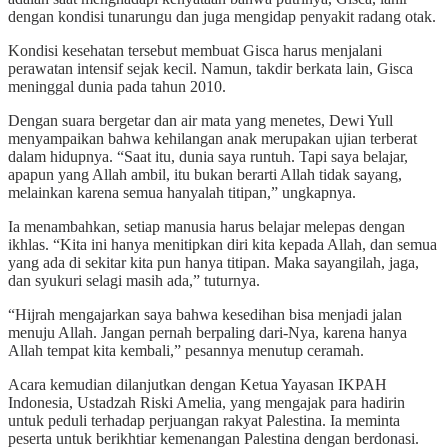
dengan kondisi tunarungu dan juga mengidap penyakit radang otak.
Kondisi kesehatan tersebut membuat Gisca harus menjalani
perawatan intensif sejak kecil. Namun, takdir berkata lain, Gisca
meninggal dunia pada tahun 2010.
Dengan suara bergetar dan air mata yang menetes, Dewi Yull
menyampaikan bahwa kehilangan anak merupakan ujian terberat
dalam hidupnya. “Saat itu, dunia saya runtuh. Tapi saya belajar,
apapun yang Allah ambil, itu bukan berarti Allah tidak sayang,
melainkan karena semua hanyalah titipan,” ungkapnya.
Ia menambahkan, setiap manusia harus belajar melepas dengan
ikhlas. “Kita ini hanya menitipkan diri kita kepada Allah, dan semua
yang ada di sekitar kita pun hanya titipan. Maka sayangilah, jaga,
dan syukuri selagi masih ada,” tuturnya.
“Hijrah mengajarkan saya bahwa kesedihan bisa menjadi jalan
menuju Allah. Jangan pernah berpaling dari-Nya, karena hanya
Allah tempat kita kembali,” pesannya menutup ceramah.
Acara kemudian dilanjutkan dengan Ketua Yayasan IKPAH
Indonesia, Ustadzah Riski Amelia, yang mengajak para hadirin
untuk peduli terhadap perjuangan rakyat Palestina. Ia meminta
peserta untuk berikhtiar kemenangan Palestina dengan berdonasi.