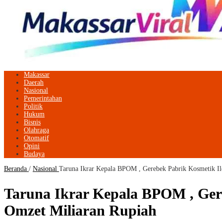
Makassar
Daerah
Nasional
Pemerintahan
Politik
Hukum
Bisnis
Olahraga
Otomatif
Opini
Budaya
Beranda
/
Nasional
Taruna Ikrar Kepala BPOM , Gerebek Pabrik Kosmetik Ile
Taruna Ikrar Kepala BPOM , Gere
Omzet Miliaran Rupiah