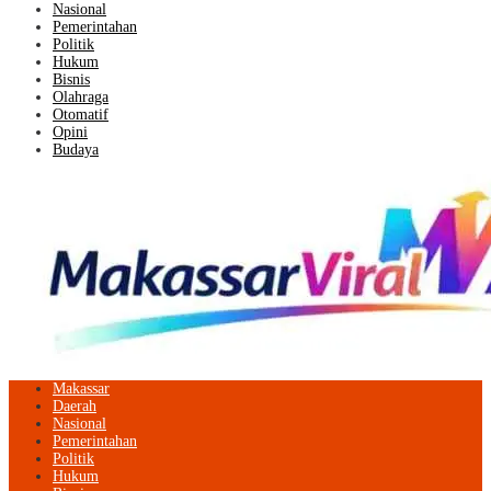
Nasional
Pemerintahan
Politik
Hukum
Bisnis
Olahraga
Otomatif
Opini
Budaya
Makassar
Daerah
Nasional
Pemerintahan
Politik
Hukum