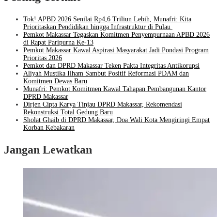
Tok! APBD 2026 Senilai Rp4,6 Triliun Lebih, Munafri: Kita
Prioritaskan Pendidikan hingga Infrastruktur di Pulau
Pemkot Makassar Tegaskan Komitmen Penyempurnaan APBD 2026
di Rapat Paripurna Ke-13
Pemkot Makassar Kawal Aspirasi Masyarakat Jadi Pondasi Program
Prioritas 2026
Pemkot dan DPRD Makassar Teken Pakta Integritas Antikorupsi
Aliyah Mustika Ilham Sambut Positif Reformasi PDAM dan
Komitmen Dewas Baru
Munafri: Pemkot Komitmen Kawal Tahapan Pembangunan Kantor
DPRD Makassar
Dirjen Cipta Karya Tinjau DPRD Makassar, Rekomendasi
Rekonstruksi Total Gedung Baru
Sholat Ghaib di DPRD Makassar, Doa Wali Kota Mengiringi Empat
Korban Kebakaran
Jangan Lewatkan