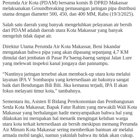
Perumda Air Kota (PDAM) bersama komis B DPRD Makassar
melaksanakan Groundbreaking pemasangan jaringan pipa distribusi
utama dengan diameter 500, 450, dan 400 MM, Rabu (19/3/2025).
Salah satu daerah yang banyak mengeluhkan pelayanan air bersih
dari PDAM adalah daerah utara Kota Makassar yang banyak
mengeluh tidak dapat air.
Direktur Utama Perumda Air Kota Makassar, Beni Iskandar
mengatakan bahwa pipa yang akan dipasang sepanjang 4,7 KM
dimulai dari jembatan di Pasar Pa’baeng-baeng sampai Jalan Lure
yang melewati inspeksi kanal jongaya dan pannampu.
“Nantinya jaringan tersebut akan memback-up utara kota melalui
layanan IPA V Sombaopu yang ketersediaan air bakunya sangat
baik dari Bendungan Bili Bili. Jika kemarau terjadi, IPA II akan
fokus melayani timur kota,” tambahnya.
Sementara itu, Asisten II Bidang Perekonomian dan Pembangunan
Setda Kota Makassar, Bapak Fatur Rahim yang mewakili Wali Kota
Makassar yang berhalangan hadir menyampaikan bahwa hal yang
dilakukan ini merupakan hal menarik mengingat keluhan warga
utara kota terkait ketersediaan air bersih meskipun memang Perumda
Air Minum Kota Makassar sering memberikan bantuan air melalui
armada mobil tangki, namun yakinlah bahwa itu tidak akan cukup.