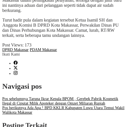
Makassar dalam peningkatan pelayanan, semoga dengan jalur baru
ini nantinya aduan dari pelanggan seperti tidak dapat air sudah
berkurang.
Turut hadir pula dalam kegiatan tersebut Ketua Isamil SH dan
Anggota Komisi B DPRD Kota Makassar, Perwakilan Dinas PU
dan Dinas Perhubungan Kota Makassar. Camat, lurah, RT/RW
terkait, serta beberapa tamu undangan lainnya.
Post Views:
173
DPRD Makassar
PDAM Makassar
Ikuti Kami
Navigasi pos
Pos sebelumnya
Taruna Ikrar Kepala BPOM , Gerebek Pabrik Kosmetik
Ilegal di Ciputat Milik Apoteker dengan Omzet Miliaran Rupiah
Pos berikutnya
Ada Apa.! BPD KKLR Kabupaten Luwu Utara Temui Wakil
Walikota Makassar
Posting Terkait