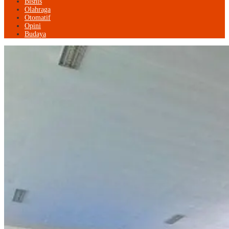
Bisnis
Olahraga
Otomatif
Opini
Budaya