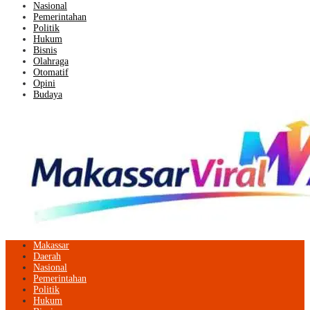
Nasional
Pemerintahan
Politik
Hukum
Bisnis
Olahraga
Otomatif
Opini
Budaya
Makassar
Daerah
Nasional
Pemerintahan
Politik
Hukum