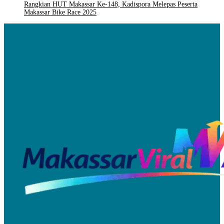
Rangkian HUT Makassar Ke-148, Kadispora Melepas Peserta
Makassar Bike Race 2025