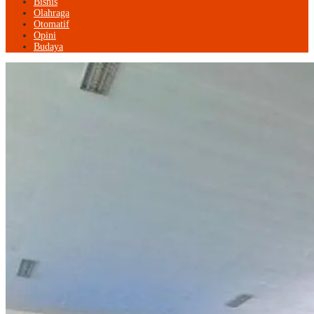
Bisnis
Olahraga
Otomatif
Opini
Budaya