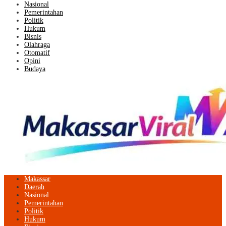
Nasional
Pemerintahan
Politik
Hukum
Bisnis
Olahraga
Otomatif
Opini
Budaya
Makassar
Daerah
Nasional
Pemerintahan
Politik
Hukum