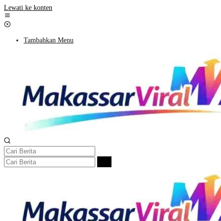
Lewati ke konten
Tambahkan Menu