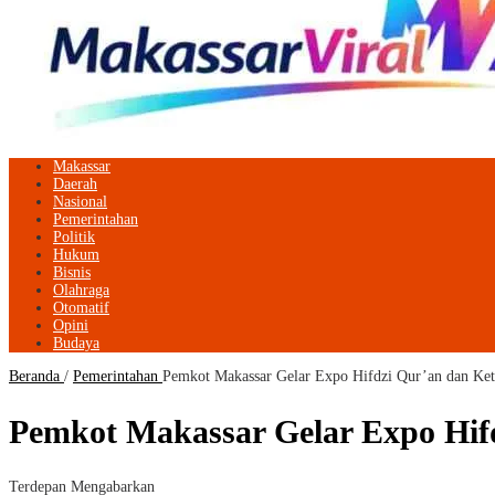
Makassar
Daerah
Nasional
Pemerintahan
Politik
Hukum
Bisnis
Olahraga
Otomatif
Opini
Budaya
Beranda
/
Pemerintahan
Pemkot Makassar Gelar Expo Hifdzi Qur’an dan Ket
Pemkot Makassar Gelar Expo Hifd
Terdepan Mengabarkan