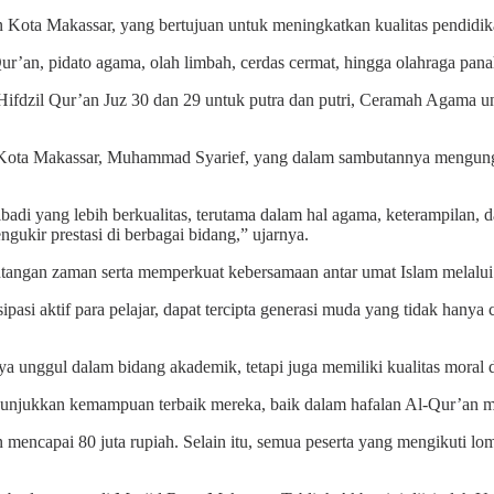
an Kota Makassar, yang bertujuan untuk meningkatkan kualitas pendidik
’an, pidato agama, olah limbah, cerdas cermat, hingga olahraga pana
Hifdzil Qur’an Juz 30 dan 29 untuk putra dan putri, Ceramah Agama un
at Kota Makassar, Muhammad Syarief, yang dalam sambutannya mengun
ibadi yang lebih berkualitas, terutama dalam hal agama, keterampilan,
gukir prestasi di berbagai bidang,” ujarnya.
tangan zaman serta memperkuat kebersamaan antar umat Islam melalui keg
isipasi aktif para pelajar, dapat tercipta generasi muda yang tidak hany
nya unggul dalam bidang akademik, tetapi juga memiliki kualitas moral da
nunjukkan kemampuan terbaik mereka, baik dalam hafalan Al-Qur’an m
 mencapai 80 juta rupiah. Selain itu, semua peserta yang mengikuti lo