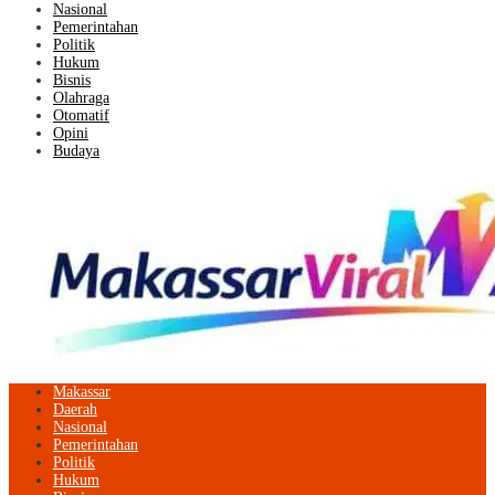
Nasional
Pemerintahan
Politik
Hukum
Bisnis
Olahraga
Otomatif
Opini
Budaya
Makassar
Daerah
Nasional
Pemerintahan
Politik
Hukum