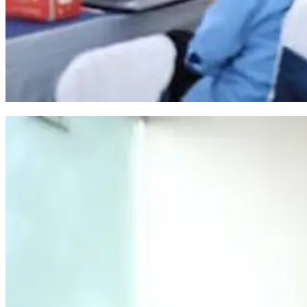
Pemkot Makassar Gandeng BPKP Pastikan Proyek PSEL Sesuai Regulasi