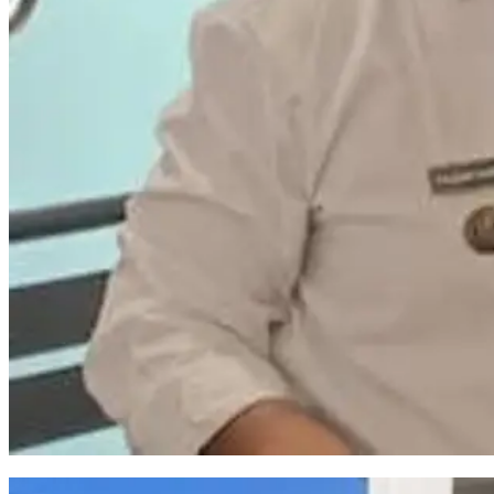
TPS 3R Kelurahan Baru Makassar Ubah Sampah Jadi Sumber Pendapatan