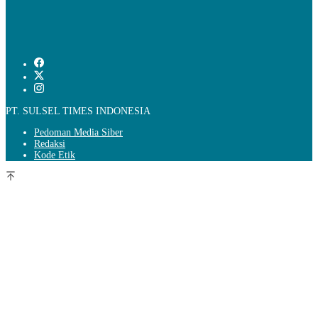
PT. SULSEL TIMES INDONESIA
Pedoman Media Siber
Redaksi
Kode Etik