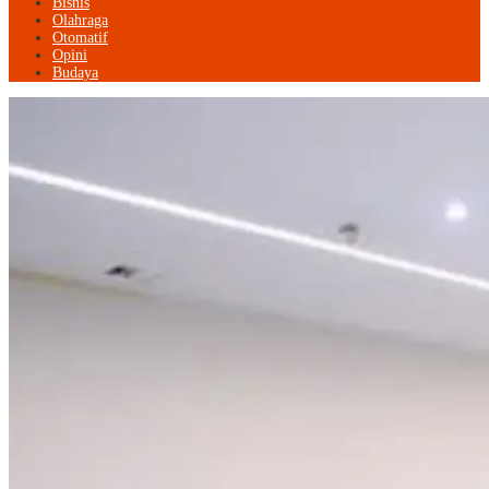
Bisnis
Olahraga
Otomatif
Opini
Budaya