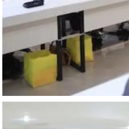
Sekda Makassar Minta OPD Perkuat Koordinasi Pertahankan Capaian UHC