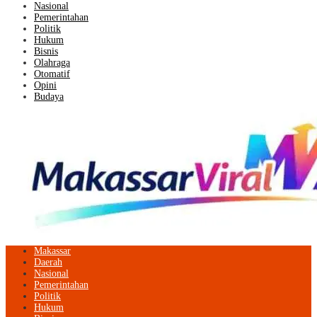
Nasional
Pemerintahan
Politik
Hukum
Bisnis
Olahraga
Otomatif
Opini
Budaya
Makassar
Daerah
Nasional
Pemerintahan
Politik
Hukum