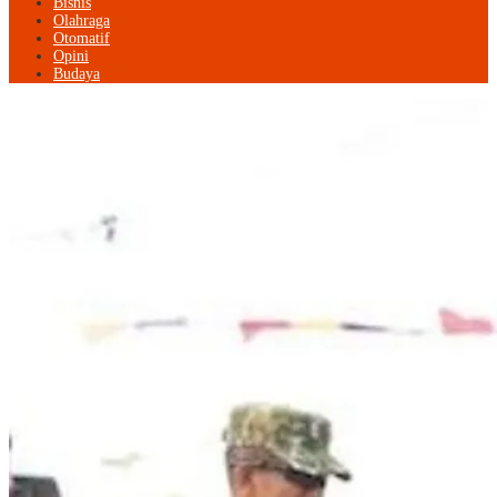
Bisnis
Olahraga
Otomatif
Opini
Budaya