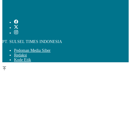
PT. SULSEL TIMES INDONESIA
Pedoman Media Siber
Redaksi
Kode Etik