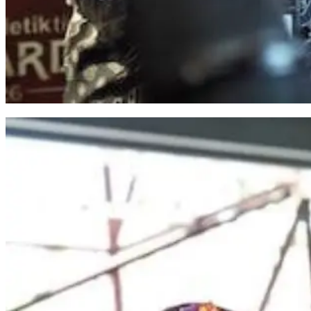
Program MYP Gubernur Sulsel Dinilai Perkuat Konektivitas Antarwilayah