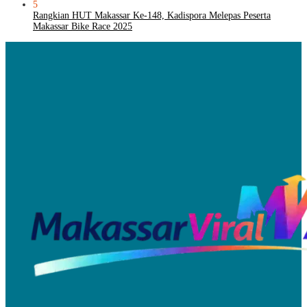
5
Rangkian HUT Makassar Ke-148, Kadispora Melepas Peserta
Makassar Bike Race 2025