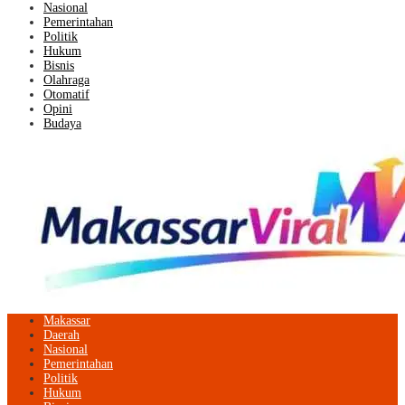
Nasional
Pemerintahan
Politik
Hukum
Bisnis
Olahraga
Otomatif
Opini
Budaya
Makassar
Daerah
Nasional
Pemerintahan
Politik
Hukum