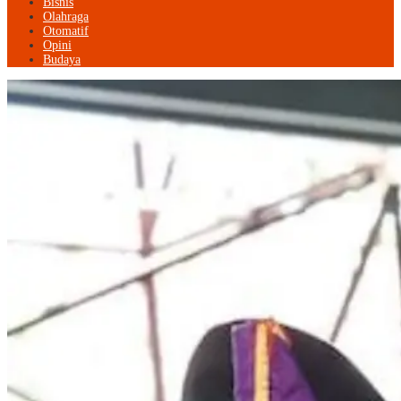
Bisnis
Olahraga
Otomatif
Opini
Budaya