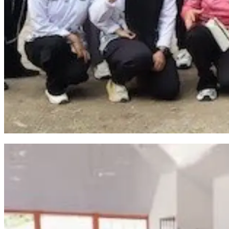
Kalapas Bulukumba Resmi Buka Pekan Olahraga dan Seni Warga Binaan