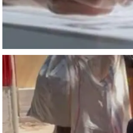
Muhammadiyah Ingatkan Manusia Tidak Kehilangan Daya Pikir Akibat AI