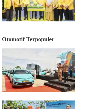
Rayakan HUT Partai ke-61, Munafri: Golkar Makassar Harus Hadir untuk
Rakyat
Otomotif Terpopuler
Gubernur Sulsel Resmikan Green SM, Taksi Listrik Modern Pertama di
Makassar