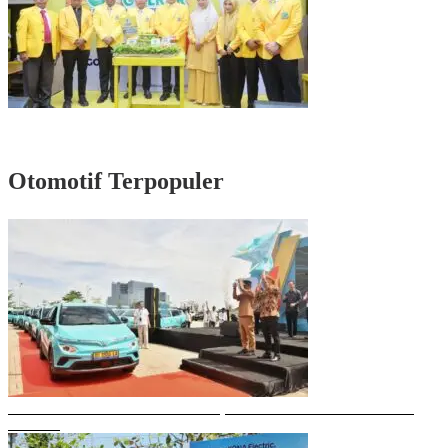
Rayakan HUT Partai ke-61, Munafri: Golkar Makassar Harus Hadir untuk
Rakyat
Otomotif Terpopuler
Gubernur Sulsel Resmikan Green SM, Taksi Listrik Modern Pertama di
Makassar