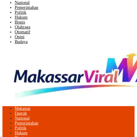
Nasional
Pemerintahan
Politik
Hukum
Bisnis
Olahraga
Otomatif
Opini
Budaya
Makassar
Daerah
Nasional
Pemerintahan
Politik
Hukum