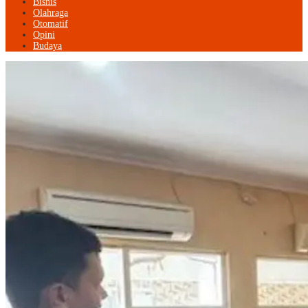
Bisnis
Olahraga
Otomatif
Opini
Budaya