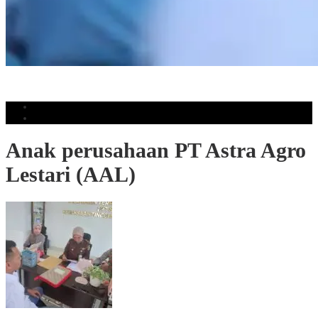
Cegah Sisa MBG Terbuang, TP PKK Makassar Bagi 600 Kotak Makan ke
Pelajar: ‘Bawa Pulang Jika Belum Habis’
Populer
Komentar
Anak perusahaan PT Astra Agro
Lestari (AAL)