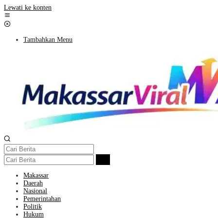
Lewati ke konten
Tambahkan Menu
Makassar
Daerah
Nasional
Pemerintahan
Politik
Hukum