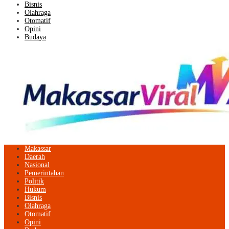
Bisnis
Olahraga
Otomatif
Opini
Budaya
Makassar
Daerah
Nasional
Pemerintahan
Politik
Hukum
Bisnis
Olahraga
Otomatif
Opini