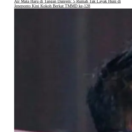
Air Mata Haru di Tangan Danrem: 5 Rumah Tak Layak Huni di
Jeneponto Kini Kokoh Berkat TMMD ke-128