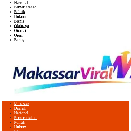
Nasional
Pemerintahan
Politik
Hukum
Bisnis
Olahraga
Otomatif
Opini
Budaya
Makassar
Daerah
Nasional
Pemerintahan
Politik
Hukum