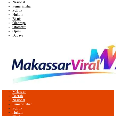
Nasional
Pemerintahan
Politik
Hukum
Bisnis
Olahraga
Otomatif
Opini
Budaya
Makassar
Daerah
Nasional
Pemerintahan
Politik
Hukum