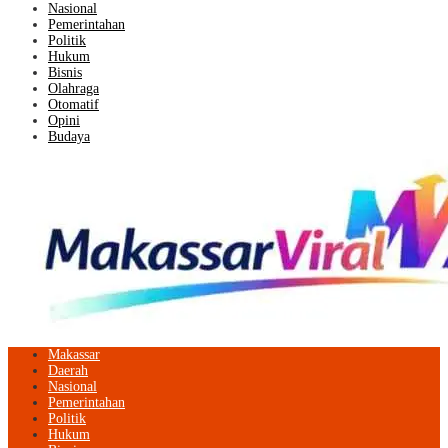
Nasional
Pemerintahan
Politik
Hukum
Bisnis
Olahraga
Otomatif
Opini
Budaya
Makassar
Daerah
Nasional
Pemerintahan
Politik
Hukum