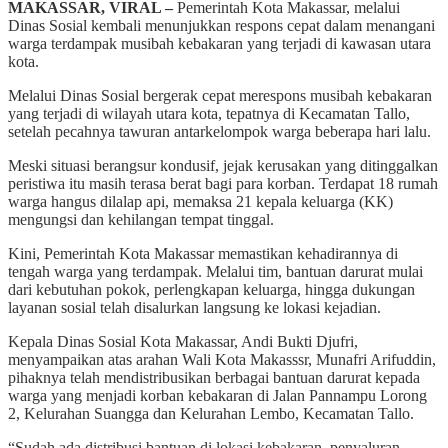
MAKASSAR, VIRAL –
Pemerintah Kota Makassar, melalui
Dinas Sosial kembali menunjukkan respons cepat dalam menangani
warga terdampak musibah kebakaran yang terjadi di kawasan utara
kota.
Melalui Dinas Sosial bergerak cepat merespons musibah kebakaran
yang terjadi di wilayah utara kota, tepatnya di Kecamatan Tallo,
setelah pecahnya tawuran antarkelompok warga beberapa hari lalu.
Meski situasi berangsur kondusif, jejak kerusakan yang ditinggalkan
peristiwa itu masih terasa berat bagi para korban. Terdapat 18 rumah
warga hangus dilalap api, memaksa 21 kepala keluarga (KK)
mengungsi dan kehilangan tempat tinggal.
Kini, Pemerintah Kota Makassar memastikan kehadirannya di
tengah warga yang terdampak. Melalui tim, bantuan darurat mulai
dari kebutuhan pokok, perlengkapan keluarga, hingga dukungan
layanan sosial telah disalurkan langsung ke lokasi kejadian.
Kepala Dinas Sosial Kota Makassar, Andi Bukti Djufri,
menyampaikan atas arahan Wali Kota Makasssr, Munafri Arifuddin,
pihaknya telah mendistribusikan berbagai bantuan darurat kepada
warga yang menjadi korban kebakaran di Jalan Pannampu Lorong
2, Kelurahan Suangga dan Kelurahan Lembo, Kecamatan Tallo.
“Sudah ada distribusi bantuan di lokasi kebakaran, penyaluran