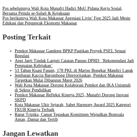
Pos sebelumnya
Wali Kota Munafri Hadiri MoU Pidana Kerja Sosial,
Bersama Pemda se-Sulsel & Kejaksaan
Pos berikutnya
Wali Kota Makassar Apresiasi Livin’ Fest 2025 Jadi Mesin
Edukasi dan Penggerak Ekonomi Makassar
Posting Terkait
Pemkot Makassar Gandeng BPKP Pastikan Proyek PSEL Sesuai
Regulasi
Appi Janji Tindak Lanjuti Catatan Pansus DPRD: ‘Rekomendasi Jadi
Penguatan Kebijakan’
53 Tahun Kuasi Fasum, 178 PKL di Mariso Bongkar Mandiri Lapak
Jembatan Kaccia Barombong Diprioritaskan, Pemkot Makassar
Targetkan Mulai Dibangun Maret 2026
Wali Kota Makassar Dorong Kolaborasi Pemkot dan IKA Unismuh
di Sektor Pendidikan
Pemkot Makassar Refleksi Kinerja 2025, Munafri Dorong Inovasi
SKPD
Kota Makassar Ukir Sejarah, Sabet Harmony Award 2025 Kategori
FKUB Kinerja Terbaik
Rapat Tripika, Camat Tegaskan Komitmen Wujudkan Bontoala
Aman, Damai dan Tertib
Jangan Lewatkan