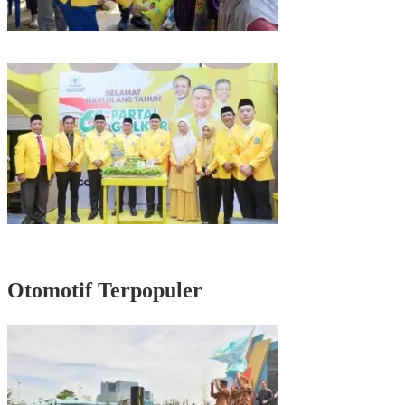
Kunjungan Reses di Parepare, Taufan Pawe Siap Perjuangkan Aspirasi
Masyarakat di Senayan
Rayakan HUT Partai ke-61, Munafri: Golkar Makassar Harus Hadir untuk
Rakyat
Otomotif Terpopuler