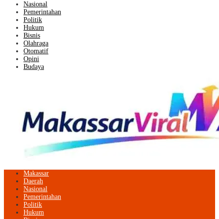
Nasional
Pemerintahan
Politik
Hukum
Bisnis
Olahraga
Otomatif
Opini
Budaya
Makassar
Daerah
Nasional
Pemerintahan
Politik
Hukum