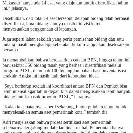
Makassar hanya ada 14 aset yang diajukan untuk disertifikasi tahun
ini,” jelasnya.
Disebutkan, dari total 14 aset tersebut, delapan bidang telah berhasil
disertifikasi, lima bidang lainnya masih direvisi karena
menyesuaikan penggunaan di lapangan.
Juga seperti lahan sekolah yang perlu pemisahan bidang dan satu
bidang masih menghadapi keberatan hukum yang akan diselesaikan
bersama.
Ia menambahkan bahwa berdasarkan catatan BPN, hingga tahun ini
baru sekitar 350 bidang tanah yang berhasil disertifikasi melalui
program PTSL, ditambah 100 bidang tambahan hasil inventarisasi
terakhir. Angka ini masih jauh dari kebutuhan ideal.
“Saya berharap setelah ini koordinasi antara BPN dan Pemkot bisa
lebih intensif agar tahun depan kita dapat mengusulkan lebih banyak
bidang untuk masuk program PTSL,” harapnya.
“Kalau kecepatannya seperti sekarang, butuh puluhan tahun untuk
menyelesaikan semua aset pemerintah kota,” tambah dia.
Adri menjelaskan bahwa proses sertifikasi aset pemerintah
sebenarnya tergolong mudah dan tidak mahal. Pemerintah hanya
perlu menyiapkan dokumen dasar berupa bukti perolehan aset dan