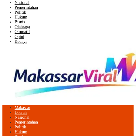
Nasional
Pemerintahan
Politik
Hukum
Bisnis
Olahraga
Otomatif
Opini
Budaya
Makassar
Daerah
Nasional
Pemerintahan
Politik
Hukum