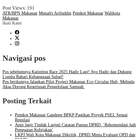
Post Views:
191
ATR/BPN Makassar
Munafri Arifuddin
Pemkot Makassar
Walikota
Makassar
Ikuti Kami
Navigasi pos
Pos sebelumnya
Katinting Race 2025 Hadir Lagi! Ayo Hadir dan Dukung
Lomba Bahari Kebanggaan Sulsel!
Pos berikutnya
Jalankan Pilot Project Makassar Eco Circular Hub, Melinda
Aksa Dorong Keseriusan Pengelolaan Sampah
Posting Terkait
Pemkot Makassar Gandeng BPKP Pastikan Proyek PSEL Sesuai
Regulasi
Appi Janji Tindak Lanjuti Catatan Pansus DPRD: ‘Rekomendasi Jadi
Penguatan Kebijakan’
LKPJ Wali Kota Makassar Dikritik, DPRD Minta Evaluasi OPD dan