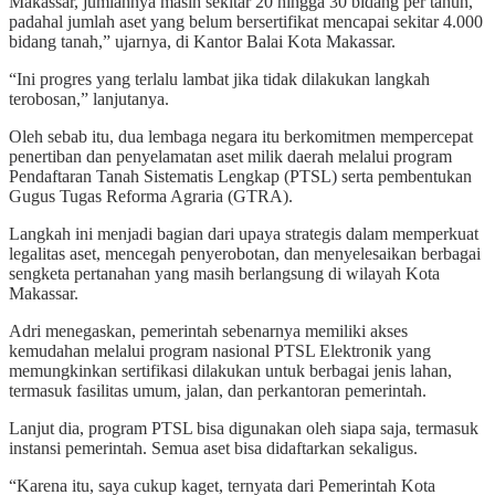
Makassar, jumlahnya masih sekitar 20 hingga 30 bidang per tahun,
padahal jumlah aset yang belum bersertifikat mencapai sekitar 4.000
bidang tanah,” ujarnya, di Kantor Balai Kota Makassar.
“Ini progres yang terlalu lambat jika tidak dilakukan langkah
terobosan,” lanjutanya.
Oleh sebab itu, dua lembaga negara itu berkomitmen mempercepat
penertiban dan penyelamatan aset milik daerah melalui program
Pendaftaran Tanah Sistematis Lengkap (PTSL) serta pembentukan
Gugus Tugas Reforma Agraria (GTRA).
Langkah ini menjadi bagian dari upaya strategis dalam memperkuat
legalitas aset, mencegah penyerobotan, dan menyelesaikan berbagai
sengketa pertanahan yang masih berlangsung di wilayah Kota
Makassar.
Adri menegaskan, pemerintah sebenarnya memiliki akses
kemudahan melalui program nasional PTSL Elektronik yang
memungkinkan sertifikasi dilakukan untuk berbagai jenis lahan,
termasuk fasilitas umum, jalan, dan perkantoran pemerintah.
Lanjut dia, program PTSL bisa digunakan oleh siapa saja, termasuk
instansi pemerintah. Semua aset bisa didaftarkan sekaligus.
“Karena itu, saya cukup kaget, ternyata dari Pemerintah Kota