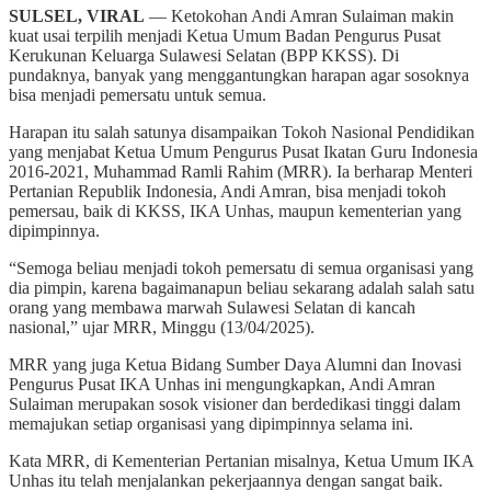
SULSEL, VIRAL
— Ketokohan Andi Amran Sulaiman makin
kuat usai terpilih menjadi Ketua Umum Badan Pengurus Pusat
Kerukunan Keluarga Sulawesi Selatan (BPP KKSS). Di
pundaknya, banyak yang menggantungkan harapan agar sosoknya
bisa menjadi pemersatu untuk semua.
Harapan itu salah satunya disampaikan Tokoh Nasional Pendidikan
yang menjabat Ketua Umum Pengurus Pusat Ikatan Guru Indonesia
2016-2021, Muhammad Ramli Rahim (MRR). Ia berharap Menteri
Pertanian Republik Indonesia, Andi Amran, bisa menjadi tokoh
pemersau, baik di KKSS, IKA Unhas, maupun kementerian yang
dipimpinnya.
“Semoga beliau menjadi tokoh pemersatu di semua organisasi yang
dia pimpin, karena bagaimanapun beliau sekarang adalah salah satu
orang yang membawa marwah Sulawesi Selatan di kancah
nasional,” ujar MRR, Minggu (13/04/2025).
MRR yang juga Ketua Bidang Sumber Daya Alumni dan Inovasi
Pengurus Pusat IKA Unhas ini mengungkapkan, Andi Amran
Sulaiman merupakan sosok visioner dan berdedikasi tinggi dalam
memajukan setiap organisasi yang dipimpinnya selama ini.
Kata MRR, di Kementerian Pertanian misalnya, Ketua Umum IKA
Unhas itu telah menjalankan pekerjaannya dengan sangat baik.