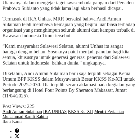
Utamanya dalam mengejar taget swasembada pangan dari Persiden
Prabowo Subianto yang tidak lama lagi akan berhasil dicapai.
Termasuk di IKA Unhas, MRR bersaksi bahwa Andi Amran
Sulaiman telah membawa kemajuan yang begitu luar biasa terhadap
organisasi yang menghimpun seluruh alumni dari kampus terbaik di
Kawasan Indonesia Timur tersebut.
“Kami masyarakat Sulawesi Selatan, alumni Unhas itu sangat
bangga dengan beliau. Sosoknya patut menjadi panutan bagi kita
semua, khususnya untuk generasi-generasi penerus dari Sulawesi
Selatan untuk Indonesia, bahkan dunia,” ungkapnya.
Diketahui, Andi Amran Sulaiman baru saja terpilih sebagai Ketua
Umum BPP KKSS dalam Musyawarah Besar KKSS Ke-XII untuk
Periode 2025-2030. Dia terpilih secara aklamasi pada kegiatan yang
berlangsung di Hotel Four Points By Sheraton Makassar, Jumat
(11/04/2025).
Post Views:
225
Andi Amran Sulaiman
IKA UNHAS
KKSS Ke-XII
Mentri Pertanian
Muhammad Ramli Rahim
Ikuti Kami