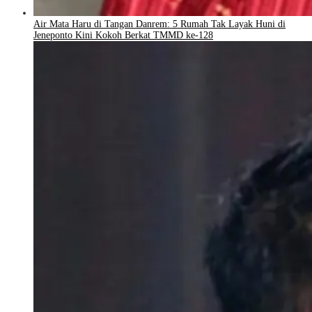
Air Mata Haru di Tangan Danrem: 5 Rumah Tak Layak Huni di
Jeneponto Kini Kokoh Berkat TMMD ke-128