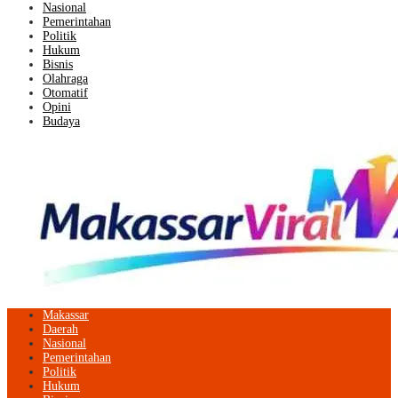
Nasional
Pemerintahan
Politik
Hukum
Bisnis
Olahraga
Otomatif
Opini
Budaya
Makassar
Daerah
Nasional
Pemerintahan
Politik
Hukum