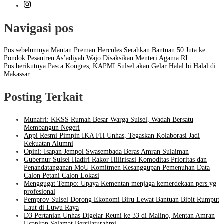
Navigasi pos
Pos sebelumnya
Mantan Preman Hercules Serahkan Bantuan 50 Juta ke
Pondok Pesantren As’adiyah Wajo Disaksikan Menteri Agama RI
Pos berikutnya
Pasca Kongres, KAPMI Sulsel akan Gelar Halal bi Halal di
Makassar
Posting Terkait
Munafri: KKSS Rumah Besar Warga Sulsel, Wadah Bersatu
Membangun Negeri
Appi Resmi Pimpin IKA FH Unhas, Tegaskan Kolaborasi Jadi
Kekuatan Alumni
Opini: Isapan Jempol Swasembada Beras Amran Sulaiman
Gubernur Sulsel Hadiri Rakor Hilirisasi Komoditas Prioritas dan
Penandatanganan MoU Komitmen Kesanggupan Pemenuhan Data
Calon Petani Calon Lokasi
Menggugat Tempo: Upaya Kementan menjaga kemerdekaan pers yg
profesional
Pemprov Sulsel Dorong Ekonomi Biru Lewat Bantuan Bibit Rumput
Laut di Luwu Raya
D3 Pertanian Unhas Digelar Reuni ke 33 di Malino, Mentan Amran
Ucapkan Selamat Bersilaturahmi