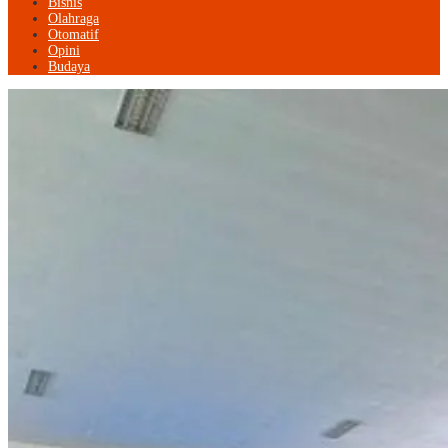
Bisnis
Olahraga
Otomatif
Opini
Budaya