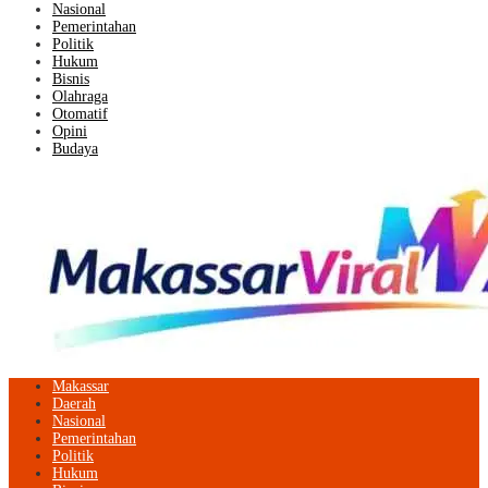
Nasional
Pemerintahan
Politik
Hukum
Bisnis
Olahraga
Otomatif
Opini
Budaya
Makassar
Daerah
Nasional
Pemerintahan
Politik
Hukum