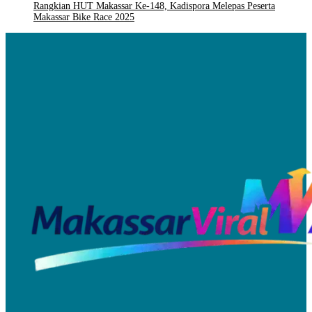
Rangkian HUT Makassar Ke-148, Kadispora Melepas Peserta
Makassar Bike Race 2025