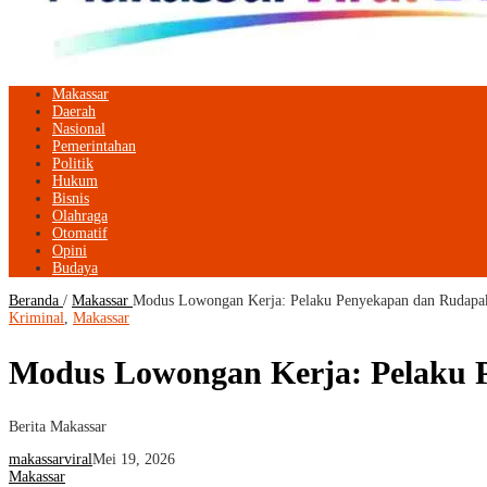
Makassar
Daerah
Nasional
Pemerintahan
Politik
Hukum
Bisnis
Olahraga
Otomatif
Opini
Budaya
Beranda
/
Makassar
Modus Lowongan Kerja: Pelaku Penyekapan dan Rudapak
Kriminal
,
Makassar
Modus Lowongan Kerja: Pelaku 
Berita Makassar
makassarviral
Mei 19, 2026
Makassar