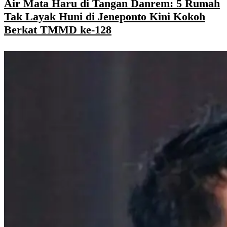
Air Mata Haru di Tangan Danrem: 5 Rumah
Tak Layak Huni di Jeneponto Kini Kokoh
Berkat TMMD ke-128