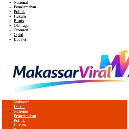
Nasional
Pemerintahan
Politik
Hukum
Bisnis
Olahraga
Otomatif
Opini
Budaya
Makassar
Daerah
Nasional
Pemerintahan
Politik
Hukum