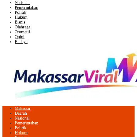
Nasional
Pemerintahan
Politik
Hukum
Bisnis
Olahraga
Otomatif
Opini
Budaya
Makassar
Daerah
Nasional
Pemerintahan
Politik
Hukum