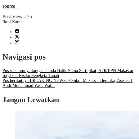
source
Post Views:
75
Ikuti Kami
Navigasi pos
Pos sebelumnya
Jangan Tunda Balik Nama Sertipikat, ATR/BPN Makassar
Ingatkan Risiko Sengketa Tanah
Pos berikutnya
BREAKING NEWS: Pemkot Makassar Berduka, Asisten I
Andi Muhammad Yasir Wafat
Jangan Lewatkan