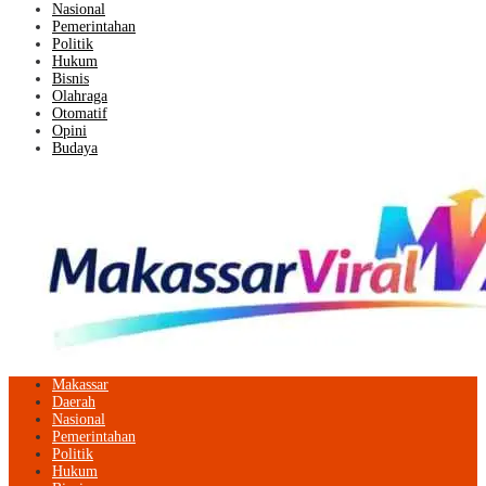
Nasional
Pemerintahan
Politik
Hukum
Bisnis
Olahraga
Otomatif
Opini
Budaya
Makassar
Daerah
Nasional
Pemerintahan
Politik
Hukum