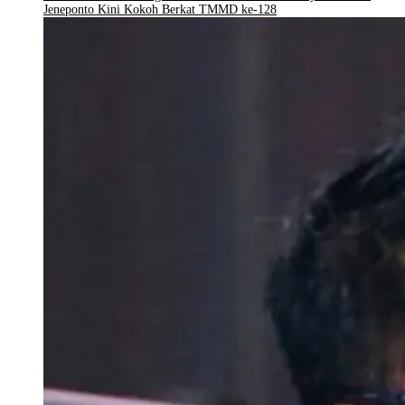
Jeneponto Kini Kokoh Berkat TMMD ke-128