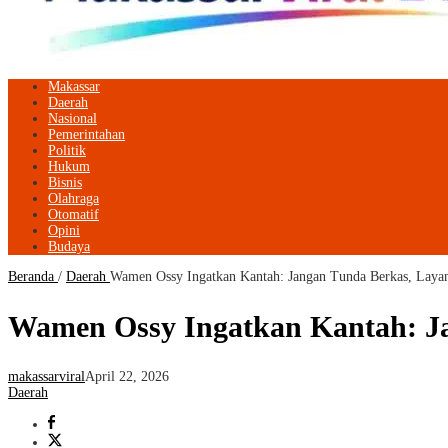
Makassar
Daerah
Nasional
Pemerintahan
Politik
Hukum
Bisnis
Olahraga
Otomatif
Opini
Budaya
Beranda
/
Daerah
Wamen Ossy Ingatkan Kantah: Jangan Tunda Berkas, Laya
Wamen Ossy Ingatkan Kantah: J
makassarviral
April 22, 2026
Daerah