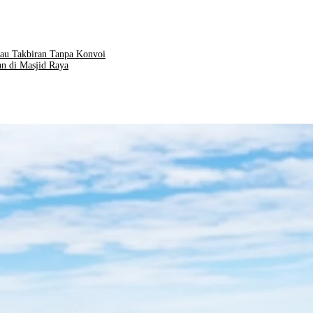
au Takbiran Tanpa Konvoi
n di Masjid Raya