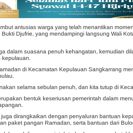
but antusias warga yang telah menantikan momen si
 Bukti Djufrie, yang mendampingi langsung Wali Kot
ga dalam suasana penuh kehangatan, kemudian dila
 kepulauan.
 Ramadan di Kecamatan Kepulauan Sangkarrang men
pulau.
sanakan selama sebulan penuh, dan kita tutup di Ke
upakan bentuk keseriusan pemerintah dalam menu
lapangan.
ini juga dirangkaikan dengan penyaluran bantuan 
an paket pangan Ramadan, serta bantuan dari Bul