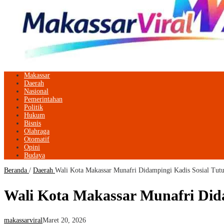
Makassar
Daerah
Nasional
Pemerintahan
Politik
Hukum
Bisnis
Olahraga
Otomatif
Opini
Budaya
Beranda
/
Daerah
Wali Kota Makassar Munafri Didampingi Kadis Sosial Tut
Wali Kota Makassar Munafri Did
makassarviral
Maret 20, 2026