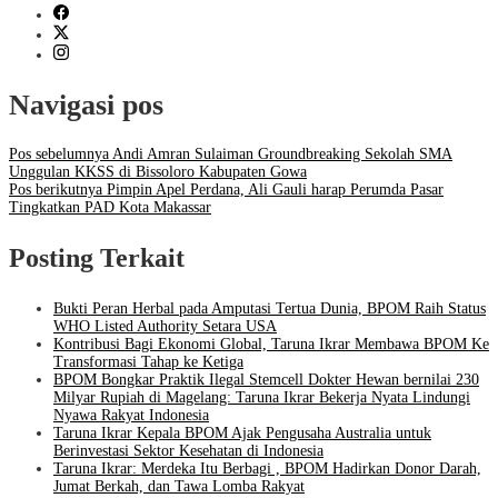
Navigasi pos
Pos sebelumnya
Andi Amran Sulaiman Groundbreaking Sekolah SMA
Unggulan KKSS di Bissoloro Kabupaten Gowa
Pos berikutnya
Pimpin Apel Perdana, Ali Gauli harap Perumda Pasar
Tingkatkan PAD Kota Makassar
Posting Terkait
Bukti Peran Herbal pada Amputasi Tertua Dunia, BPOM Raih Status
WHO Listed Authority Setara USA
Kontribusi Bagi Ekonomi Global, Taruna Ikrar Membawa BPOM Ke
Transformasi Tahap ke Ketiga
BPOM Bongkar Praktik Ilegal Stemcell Dokter Hewan bernilai 230
Milyar Rupiah di Magelang: Taruna Ikrar Bekerja Nyata Lindungi
Nyawa Rakyat Indonesia
Taruna Ikrar Kepala BPOM Ajak Pengusaha Australia untuk
Berinvestasi Sektor Kesehatan di Indonesia
Taruna Ikrar: Merdeka Itu Berbagi , BPOM Hadirkan Donor Darah,
Jumat Berkah, dan Tawa Lomba Rakyat