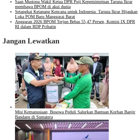
Saan Mustopa Wakil Ketua DPR Puji Kepemimpinan Taruna Ikrar
membawa BPOM di akui dunia
Setangkai Ketapang Kencana untuk Indonesia: Taruna Ikrar Hijaukan
Loka POM Baru Manggarai Barat
Anggaran 2026 BPOM Terjun Bebas 55,47 Persen, Komisi IX DPR
RI dalam RDP Prihatin
Jangan Lewatkan
Misi Kemanusiaan, Bosowa Peduli Salurkan Bantuan Korban Banjir
Bandang di Sumatera