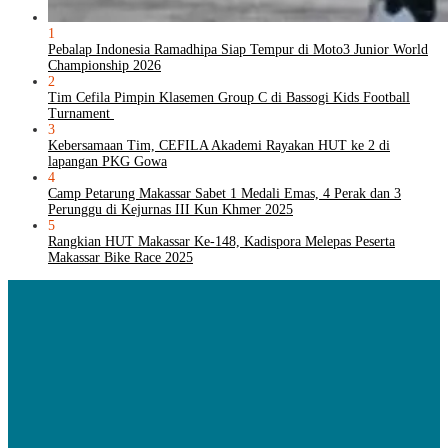
1
Pebalap Indonesia Ramadhipa Siap Tempur di Moto3 Junior World
Championship 2026
2
Tim Cefila Pimpin Klasemen Group C di Bassogi Kids Football
Turnament
3
Kebersamaan Tim, CEFILA Akademi Rayakan HUT ke 2 di
lapangan PKG Gowa
4
Camp Petarung Makassar Sabet 1 Medali Emas, 4 Perak dan 3
Perunggu di Kejurnas III Kun Khmer 2025
5
Rangkian HUT Makassar Ke-148, Kadispora Melepas Peserta
Makassar Bike Race 2025