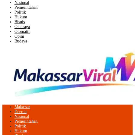
Nasional
Pemerintahan
Politik
Hukum
Bisnis
Olahraga
Otomatif
Opini
Budaya
Makassar
Daerah
Nasional
Pemerintahan
Politik
Hukum