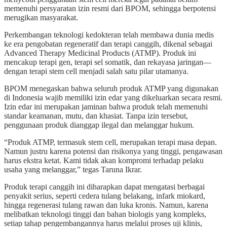
memenuhi persyaratan izin resmi dari BPOM, sehingga berpotensi
merugikan masyarakat.
Perkembangan teknologi kedokteran telah membawa dunia medis
ke era pengobatan regeneratif dan terapi canggih, dikenal sebagai
Advanced Therapy Medicinal Products (ATMP). Produk ini
mencakup terapi gen, terapi sel somatik, dan rekayasa jaringan—
dengan terapi stem cell menjadi salah satu pilar utamanya.
BPOM menegaskan bahwa seluruh produk ATMP yang digunakan
di Indonesia wajib memiliki izin edar yang dikeluarkan secara resmi.
Izin edar ini merupakan jaminan bahwa produk telah memenuhi
standar keamanan, mutu, dan khasiat. Tanpa izin tersebut,
penggunaan produk dianggap ilegal dan melanggar hukum.
“Produk ATMP, termasuk stem cell, merupakan terapi masa depan.
Namun justru karena potensi dan risikonya yang tinggi, pengawasan
harus ekstra ketat. Kami tidak akan kompromi terhadap pelaku
usaha yang melanggar,” tegas Taruna Ikrar.
Produk terapi canggih ini diharapkan dapat mengatasi berbagai
penyakit serius, seperti cedera tulang belakang, infark miokard,
hingga regenerasi tulang rawan dan luka kronis. Namun, karena
melibatkan teknologi tinggi dan bahan biologis yang kompleks,
setiap tahap pengembangannya harus melalui proses uji klinis,