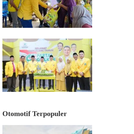
Kunjungan Reses di Parepare, Taufan Pawe Siap Perjuangkan Aspirasi
Masyarakat di Senayan
Rayakan HUT Partai ke-61, Munafri: Golkar Makassar Harus Hadir untuk
Rakyat
Otomotif Terpopuler