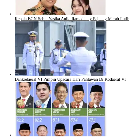
Kepala BGN Sebut Yasika Aulia Ramadhany Pejuang Merah Putih
Dankodaeral VI Pimpin Upacara Hari Pahlawan Di Kodaeral VI