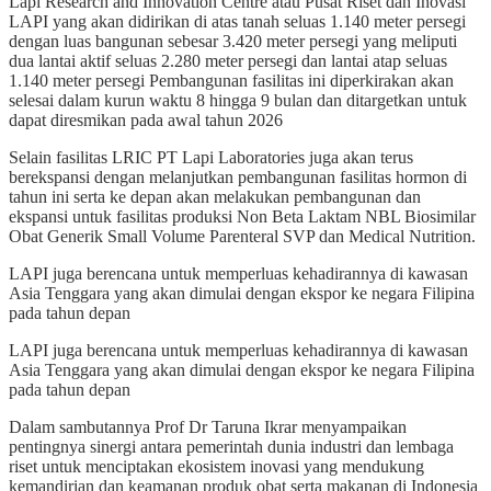
Lapi Research and Innovation Centre atau Pusat Riset dan Inovasi
LAPI yang akan didirikan di atas tanah seluas 1.140 meter persegi
dengan luas bangunan sebesar 3.420 meter persegi yang meliputi
dua lantai aktif seluas 2.280 meter persegi dan lantai atap seluas
1.140 meter persegi Pembangunan fasilitas ini diperkirakan akan
selesai dalam kurun waktu 8 hingga 9 bulan dan ditargetkan untuk
dapat diresmikan pada awal tahun 2026
Selain fasilitas LRIC PT Lapi Laboratories juga akan terus
berekspansi dengan melanjutkan pembangunan fasilitas hormon di
tahun ini serta ke depan akan melakukan pembangunan dan
ekspansi untuk fasilitas produksi Non Beta Laktam NBL Biosimilar
Obat Generik Small Volume Parenteral SVP dan Medical Nutrition.
LAPI juga berencana untuk memperluas kehadirannya di kawasan
Asia Tenggara yang akan dimulai dengan ekspor ke negara Filipina
pada tahun depan
LAPI juga berencana untuk memperluas kehadirannya di kawasan
Asia Tenggara yang akan dimulai dengan ekspor ke negara Filipina
pada tahun depan
Dalam sambutannya Prof Dr Taruna Ikrar menyampaikan
pentingnya sinergi antara pemerintah dunia industri dan lembaga
riset untuk menciptakan ekosistem inovasi yang mendukung
kemandirian dan keamanan produk obat serta makanan di Indonesia