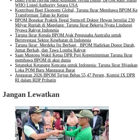
Bukti Peran Herbal pada Amputasi Tertua Dunia, BPOM Raih Status
WHO Listed Authority Setara USA
Kontribusi Bagi Ekonomi Global, Taruna Ikrar Membawa BPOM Ke
Transformasi Tahap ke Ketiga
BPOM Bongkar Praktik Ilegal Stemcell Dokter Hewan bernilai 230
Milyar Rupiah di Magelang: Taruna Ikrar Bekerja Nyata Lindungi
Nyawa Rakyat Indonesia
Taruna Ikrar Kepala BPOM Ajak Pengusaha Australia untuk
Berinvestasi Sektor Kesehatan di Indonesia
Taruna Ikrar: Merdeka Itu Berbagi , BPOM Hadirkan Donor Darah,
Jumat Berkah, dan Tawa Lomba Rakyat
Saan Mustopa Wakil Ketua DPR Puji Kepemimpinan Taruna Ikrar
membawa BPOM di akui dunia
Setangkai Ketapang Kencana untuk Indonesia: Taruna Ikrar Hijaukan
Loka POM Baru Manggarai Barat
Anggaran 2026 BPOM Terjun Bebas 55,47 Persen, Komisi IX DPR
RI dalam RDP Prihatin
Jangan Lewatkan