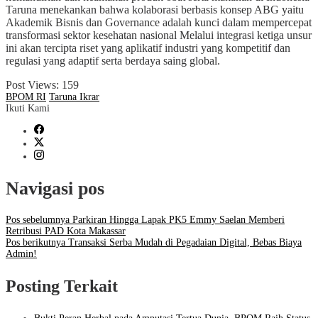
Taruna menekankan bahwa kolaborasi berbasis konsep ABG yaitu
Akademik Bisnis dan Governance adalah kunci dalam mempercepat
transformasi sektor kesehatan nasional Melalui integrasi ketiga unsur
ini akan tercipta riset yang aplikatif industri yang kompetitif dan
regulasi yang adaptif serta berdaya saing global.
Post Views:
159
BPOM RI
Taruna Ikrar
Ikuti Kami
Navigasi pos
Pos sebelumnya
Parkiran Hingga Lapak PK5 Emmy Saelan Memberi
Retribusi PAD Kota Makassar
Pos berikutnya
Transaksi Serba Mudah di Pegadaian Digital, Bebas Biaya
Admin!
Posting Terkait