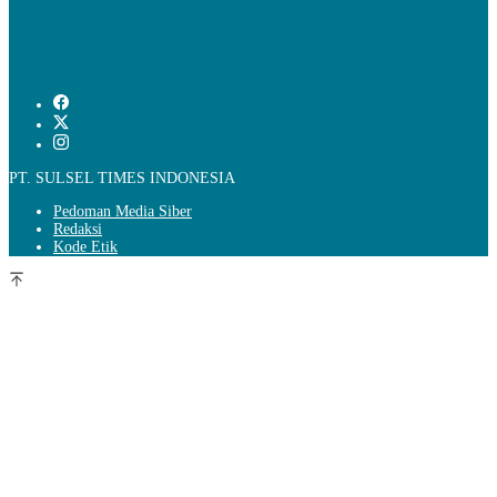
PT. SULSEL TIMES INDONESIA
Pedoman Media Siber
Redaksi
Kode Etik