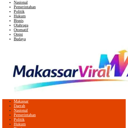
Nasional
Pemerintahan
Politik
Hukum
Bisnis
Olahraga
Otomatif
Opini
Budaya
Makassar
Daerah
Nasional
Pemerintahan
Politik
Hukum