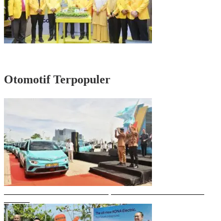
Rayakan HUT Partai ke-61, Munafri: Golkar Makassar Harus Hadir untuk
Rakyat
Otomotif Terpopuler
Gubernur Sulsel Resmikan Green SM, Taksi Listrik Modern Pertama di
Makassar