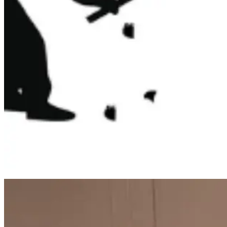
Balap Liar Berujung Ricuh di Makassar, Satu Motor Dibakar