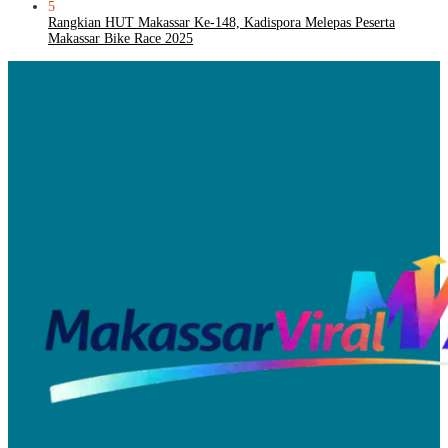
5
Rangkian HUT Makassar Ke-148, Kadispora Melepas Peserta
Makassar Bike Race 2025