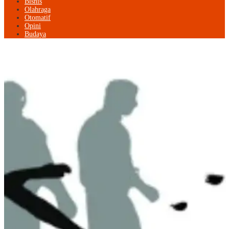
Bisnis
Olahraga
Otomatif
Opini
Budaya