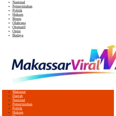
Nasional
Pemerintahan
Politik
Hukum
Bisnis
Olahraga
Otomatif
Opini
Budaya
Makassar
Daerah
Nasional
Pemerintahan
Politik
Hukum