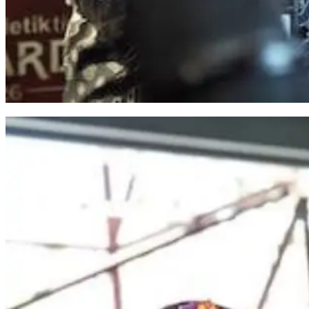
Program MYP Gubernur Sulsel Dinilai Perkuat Konektivitas Antarwilayah