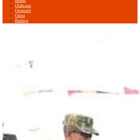
Bisnis
Olahraga
Otomatif
Opini
Budaya