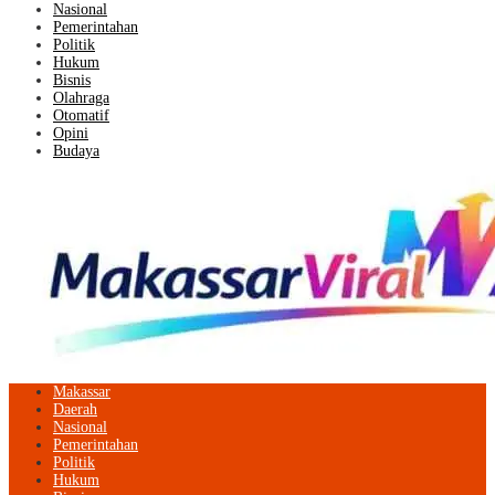
Nasional
Pemerintahan
Politik
Hukum
Bisnis
Olahraga
Otomatif
Opini
Budaya
Makassar
Daerah
Nasional
Pemerintahan
Politik
Hukum