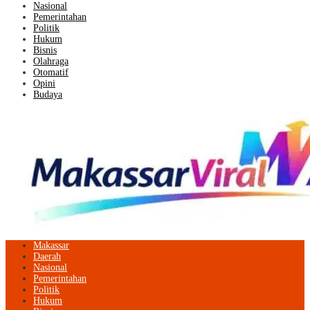
Nasional
Pemerintahan
Politik
Hukum
Bisnis
Olahraga
Otomatif
Opini
Budaya
Makassar
Daerah
Nasional
Pemerintahan
Politik
Hukum