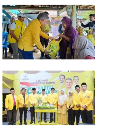
dan Bentor
Kunjungan Reses di Parepare, Taufan Pawe Siap Perjuangkan Aspirasi
Masyarakat di Senayan
Rayakan HUT Partai ke-61, Munafri: Golkar Makassar Harus Hadir untuk
Rakyat