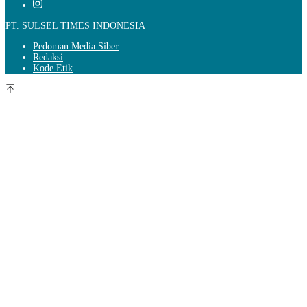
PT. SULSEL TIMES INDONESIA
Pedoman Media Siber
Redaksi
Kode Etik