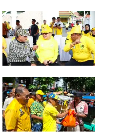
Puncak HUT Gelora Ke-6 di Makassar, Gelora Akan Launching Program
Strategis 2026
Golkar Sulsel Rayakan HUT ke-61 di Bone, TP Perintahkan Fraksi Kawal
Kebijakan Daerah
Rangkaian HUT ke-61, Golkar Sulsel Berbagi Sembako ke Tukang Becak