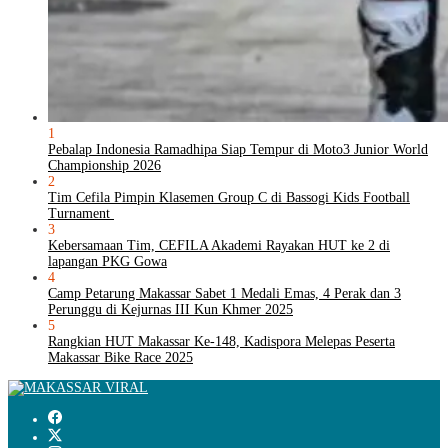
1
Pebalap Indonesia Ramadhipa Siap Tempur di Moto3 Junior World
Championship 2026
2
Tim Cefila Pimpin Klasemen Group C di Bassogi Kids Football
Turnament
3
Kebersamaan Tim, CEFILA Akademi Rayakan HUT ke 2 di
lapangan PKG Gowa
4
Camp Petarung Makassar Sabet 1 Medali Emas, 4 Perak dan 3
Perunggu di Kejurnas III Kun Khmer 2025
5
Rangkian HUT Makassar Ke-148, Kadispora Melepas Peserta
Makassar Bike Race 2025