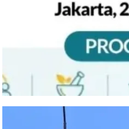
Muktamar V Wahdah Islamiyah Hadirkan Bazar Halal dan Muslim Family
Expo 2026, Target 12 Ribu Pengunjung