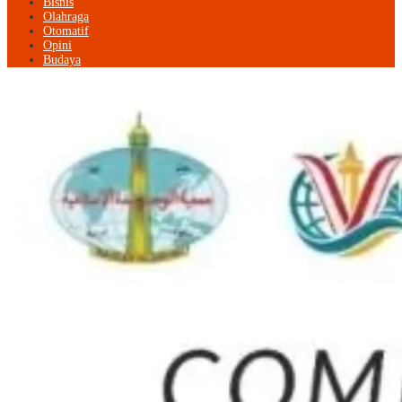
Bisnis
Olahraga
Otomatif
Opini
Budaya