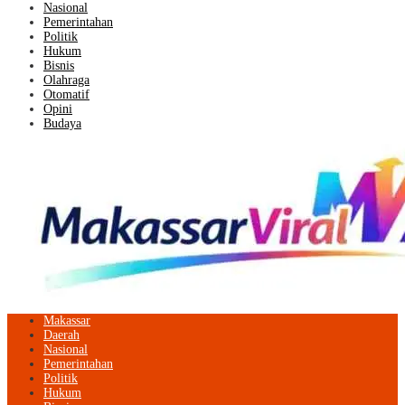
Nasional
Pemerintahan
Politik
Hukum
Bisnis
Olahraga
Otomatif
Opini
Budaya
Makassar
Daerah
Nasional
Pemerintahan
Politik
Hukum