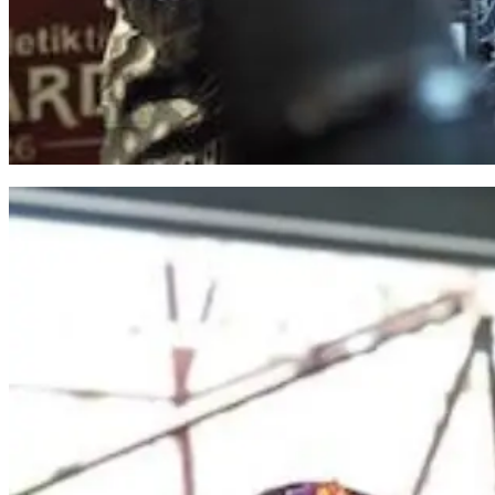
Program MYP Gubernur Sulsel Dinilai Perkuat Konektivitas Antarwilayah