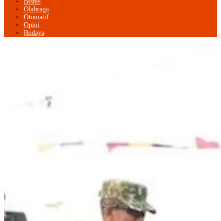
Bisnis
Olahraga
Otomatif
Opini
Budaya