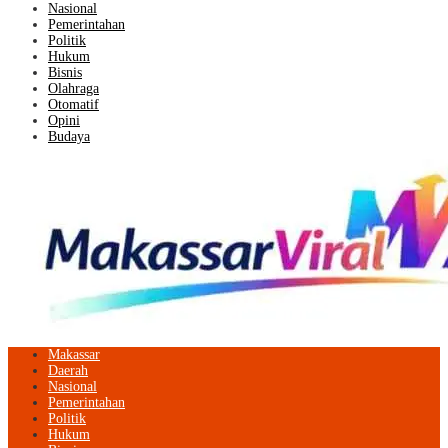
Nasional
Pemerintahan
Politik
Hukum
Bisnis
Olahraga
Otomatif
Opini
Budaya
Makassar
Daerah
Nasional
Pemerintahan
Politik
Hukum