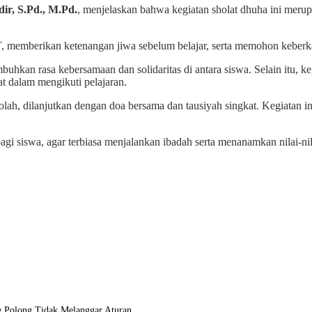
r, S.Pd., M.Pd.
, menjelaskan bahwa kegiatan sholat dhuha ini merup
T, memberikan ketenangan jiwa sebelum belajar, serta memohon keber
kan rasa kebersamaan dan solidaritas di antara siswa. Selain itu, keg
t dalam mengikuti pelajaran.
lah, dilanjutkan dengan doa bersama dan tausiyah singkat. Kegiatan i
l bagi siswa, agar terbiasa menjalankan ibadah serta menanamkan nilai-
Polong Tidak Melanggar Aturan