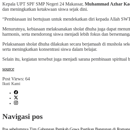
Kepala UPT SPF SMP Negeri 24 Makassar,
Muhammad Azhar Kadi
dan meningkatkan ketakwaan siswa sejak dini.
“Pembiasaan ini bertujuan untuk mendekatkan diri kepada Allah SW
Menurutnya, kebiasaan melaksanakan sholat dhuha juga dapat menumbuh
harmonis, serta mendorong siswa menjadi lebih fokus dan bersemanga
Pelaksanaan sholat dhuha dilakukan secara berjamaah di mushola seko
serta meningkatkan konsentrasi siswa dalam belajar.
Selain itu, kegiatan tersebut juga menjadi sarana pembinaan spiritua
source
Post Views:
64
Ikuti Kami
Navigasi pos
Pos sebelumnya
Tim Gabungan Pemkab Gowa Pastikan Bangunan di Romang 