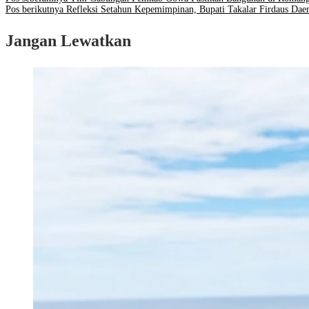
Pos berikutnya
Refleksi Setahun Kepemimpinan, Bupati Takalar Firdaus Daen
Jangan Lewatkan