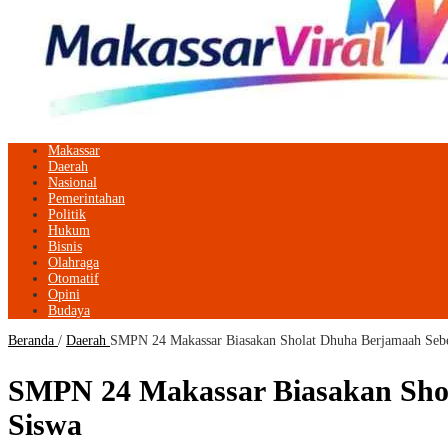
Makassar
Daerah
Nasional
Pemerintahan
Politik
Hukum
Bisnis
Olahraga
Otomatif
Opini
Budaya
Beranda
/
Daerah
SMPN 24 Makassar Biasakan Sholat Dhuha Berjamaah Sebel
SMPN 24 Makassar Biasakan Shol
Siswa