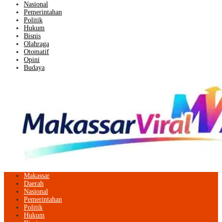
Nasional
Pemerintahan
Politik
Hukum
Bisnis
Olahraga
Otomatif
Opini
Budaya
Makassar
Daerah
Nasional
Pemerintahan
Politik
Hukum