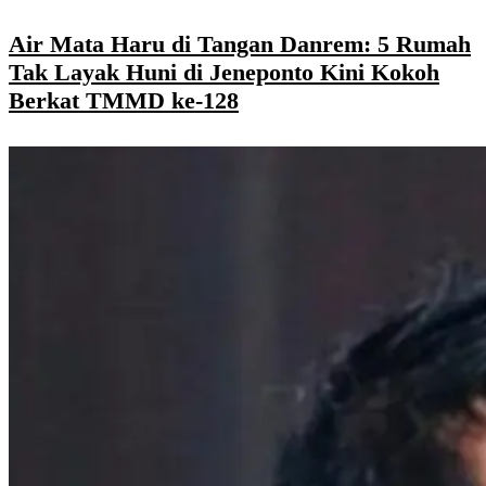
Air Mata Haru di Tangan Danrem: 5 Rumah
Tak Layak Huni di Jeneponto Kini Kokoh
Berkat TMMD ke-128