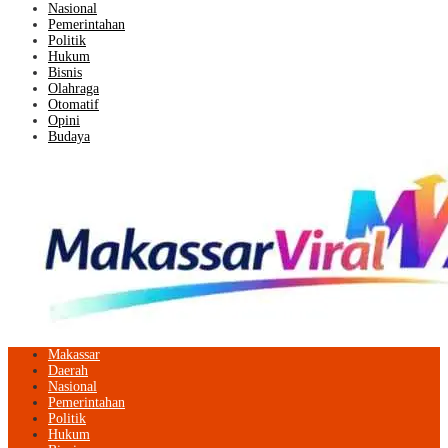
Nasional
Pemerintahan
Politik
Hukum
Bisnis
Olahraga
Otomatif
Opini
Budaya
Makassar
Daerah
Nasional
Pemerintahan
Politik
Hukum