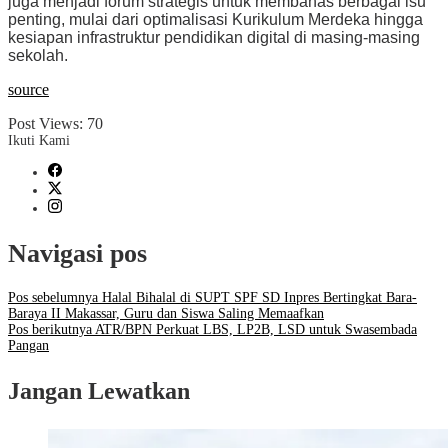
juga menjadi forum strategis untuk membahas berbagai isu
penting, mulai dari optimalisasi Kurikulum Merdeka hingga
kesiapan infrastruktur pendidikan digital di masing-masing
sekolah.
source
Post Views:
70
Ikuti Kami
Navigasi pos
Pos sebelumnya
Halal Bihalal di SUPT SPF SD Inpres Bertingkat Bara-
Baraya II Makassar, Guru dan Siswa Saling Memaafkan
Pos berikutnya
ATR/BPN Perkuat LBS, LP2B, LSD untuk Swasembada
Pangan
Jangan Lewatkan